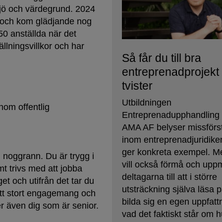
ljö och värdegrund. 2024
k och kom glädjande nog
50 anställda när det
llningsvillkor och har
Så får du till bra
entreprenadprojekt
tvister
Utbildningen
inom offentlig
Entreprenadupphandling
AMA AF belyser missförs
inom entreprenadjuridike
ger konkreta exempel. M
 noggrann. Du är trygg i
vill också förmå och upp
mt trivs med att jobba
deltagarna till att i större
t och utifrån det tar du
utsträckning själva läsa 
ett stort engagemang och
bilda sig en egen uppfat
er även dig som är senior.
vad det faktiskt står om 