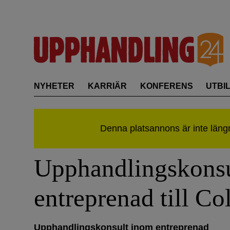
Skip
to
content
NYHETER
KARRIÄR
KONFERENS
UTBI
Upphandlingskons
entreprenad till Co
Upphandlingskonsult inom entreprenad