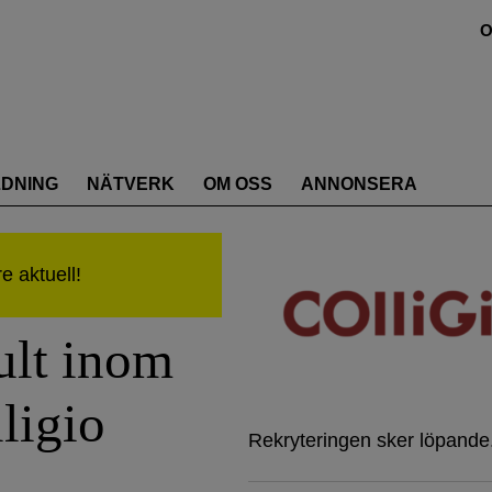
O
LDNING
NÄTVERK
OM OSS
ANNONSERA
ult inom
lligio
Rekryteringen sker löpande