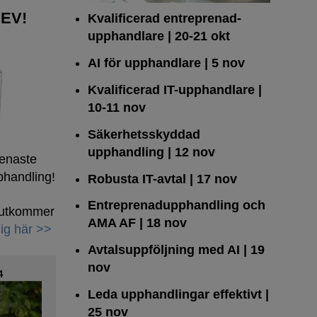
EV!
Kvalificerad entreprenad­
upphandlare
| 20-21 okt
AI för upphandlare
| 5 nov
Kvalificerad IT-upphandlare
|
10-11 nov
Säkerhetsskyddad
upphandling
| 12 nov
senaste
phandling!
Robusta IT-avtal
| 17 nov
Entreprenadupphandling och
h utkommer
AMA AF
| 18 nov
ig här >>
Avtalsuppföljning med AI
| 19
nov
4
Leda upphandlingar effektivt
|
25 nov