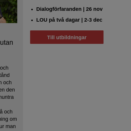
Dialogförfaranden
| 26 nov
LOU på två dagar
| 2-3 dec
Till utbildningar
 utan
 och
tånd
n och
en den
muntra
på och
tning om
hur man