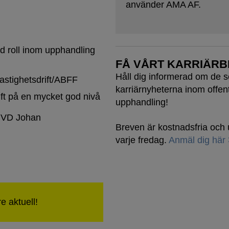
använder AMA AF.
ed roll inom upphandling
FÅ VÅRT KARRIÄRB
Håll dig informerad om de 
astighetsdrift/ABFF
karriärnyheterna inom offent
ift på en mycket god nivå
upphandling!
l VD Johan
Breven är kostnadsfria oc
varje fredag.
Anmäl dig här