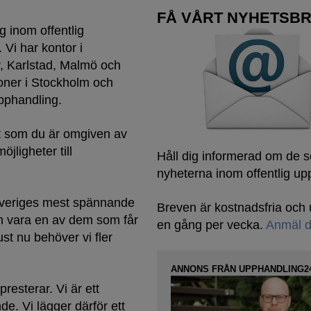
FÅ VÅRT NYHETSBR
g inom offentlig
 Vi har kontor i
, Karlstad, Malmö och
soner i Stockholm och
pphandling.
gt som du är omgiven av
jligheter till
Håll dig informerad om de 
nyheterna inom offentlig up
 Sveriges mest spännande
Breven är kostnadsfria oc
n vara en av dem som får
en gång per vecka.
Anmäl d
st nu behöver vi fler
ANNONS FRÅN UPPHANDLING2
resterar. Vi är ett
e. Vi lägger därför ett