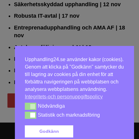
Säkerhetsskyddad upphandling
| 12 nov
Robusta IT-avtal
| 17 nov
Entreprenadupphandling och AMA AF
| 18
nov
Avtalsuppföljning med AI
| 19 nov
Leda upphandlingar effektivt
| 25 nov
Upphandling24.se använder kakor (cookies).
Genom att klicka på "Godkänn" samtycker du
Dialogförfaranden
| 26 nov
till lagring av cookies på din enhet för att
förbättra navigeringen på webbplatsen och
LOU på två dagar
| 2-3 dec
analysera webbplatsens användning.
Integritets-och personuppgiftspolicy
Till utbildningar
Nödvändiga
Nödvändiga
Statistik och marknadsföring
Statistik och marknadsföring
Godkänn