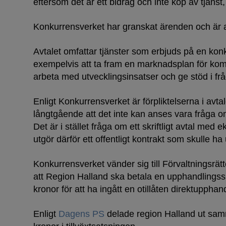
eftersom det är ett bidrag och inte köp av tjänst,
Konkurrensverket har granskat ärenden och är 
Avtalet omfattar tjänster som erbjuds på en ko
exempelvis att ta fram en marknadsplan för kom
arbeta med utvecklingsinsatser och ge stöd i frå
Enligt Konkurrensverket är förpliktelserna i avta
långtgående att det inte kan anses vara fråga o
Det är i stället fråga om ett skriftligt avtal med 
utgör därför ett offentligt kontrakt som skulle h
Konkurrensverket vänder sig till Förvaltningsrät
att Region Halland ska betala en upphandlings
kronor för att ha ingått en otillåten direktupphan
Enligt
Dagens PS
delade region Halland ut sam