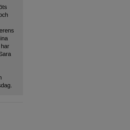
öts
 och
erens
dina
 har
 Sara
n
sdag.