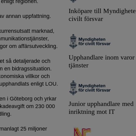
 enligt regionen.
Inköpare till Myndighete
av annan uppfattning.
civilt försvar
nkurrensutsatt marknad,
munikationstjänster,
gor om affärsutveckling.
Upphandlare inom varor
let så detaljerade och
tjänster
m en bidragssituation.
ekonomiska villkor och
a upphandlats enligt LOU.
ten i Göteborg och yrkar
Junior upphandlare med
skadeavgift om 230 000
inriktning mot IT
dling.
manlagt 25 miljoner