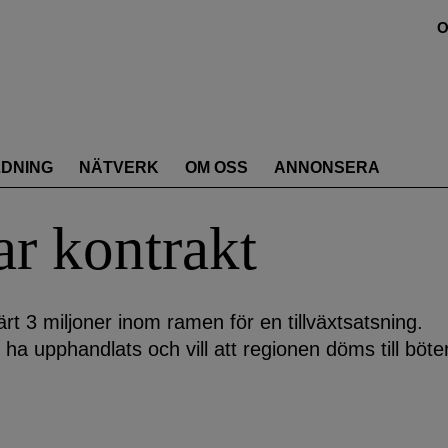
O
LDNING
NÄTVERK
OM OSS
ANNONSERA
r kontrakt
rt 3 miljoner inom ramen för en tillväxtsatsning.
a upphandlats och vill att regionen döms till böter