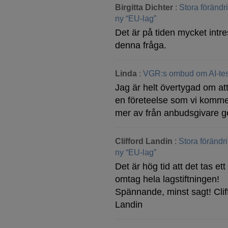
Birgitta Dichter
:
Stora föränd
ny “EU-lag”
Det är på tiden mycket intre
denna fråga.
Linda
:
VGR:s ombud om AI-tes
Jag är helt övertygad om att
en företeelse som vi komme
mer av från anbudsgivare g
Clifford Landin
:
Stora förändr
ny “EU-lag”
Det är hög tid att det tas ett 
omtag hela lagstiftningen!
Spännande, minst sagt! Clif
Landin