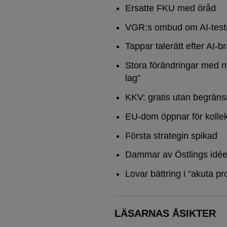
Ersatte FKU med öråd
VGR:s ombud om AI-test
Tappar talerätt efter AI-b
Stora förändringar med n
lag”
KKV: gratis utan begräns
EU-dom öppnar för kollek
Första strategin spikad
Dammar av Östlings idée
Lovar bättring i ”akuta pr
LÄSARNAS ÅSIKTER