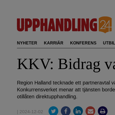
Skip
to
content
NYHETER
KARRIÄR
KONFERENS
UTBI
KKV: Bidrag va
Region Halland tecknade ett partneravtal vä
Konkurrensverket menar att tjänsten borde h
otillåten direktupphandling.
| 2024-12-02