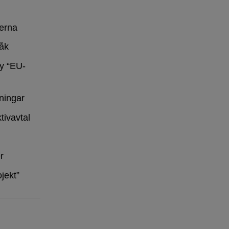
erna
råk
y “EU-
ningar
tivavtal
r
ojekt”