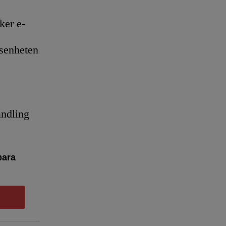
er e-
senheten
andling
bara