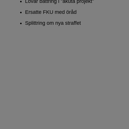
Lovar bättring i ”akuta projekt”
Ersatte FKU med öråd
Splittring om nya straffet