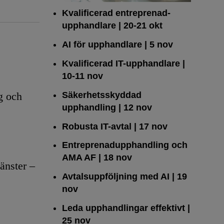
Kvalificerad entreprenad­
upphandlare
| 20-21 okt
AI för upphandlare
| 5 nov
Kvalificerad IT-upphandlare
|
10-11 nov
Säkerhetsskyddad
g och
upphandling
| 12 nov
Robusta IT-avtal
| 17 nov
Entreprenadupphandling och
AMA AF
| 18 nov
änster –
Avtalsuppföljning med AI
| 19
nov
Leda upphandlingar effektivt
|
25 nov