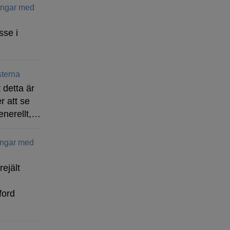
ringar med
sse i
terna
 detta är
r att se
enerellt,…
ingar med
rejält
ford