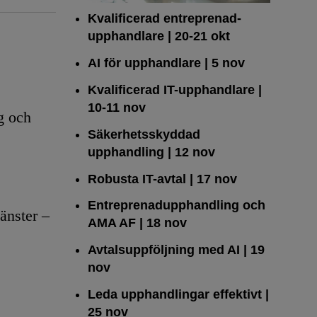
Kvalificerad entreprenad­
upphandlare
| 20-21 okt
AI för upphandlare
| 5 nov
Kvalificerad IT-upphandlare
|
10-11 nov
g och
Säkerhetsskyddad
upphandling
| 12 nov
Robusta IT-avtal
| 17 nov
Entreprenadupphandling och
änster –
AMA AF
| 18 nov
Avtalsuppföljning med AI
| 19
nov
Leda upphandlingar effektivt
|
25 nov