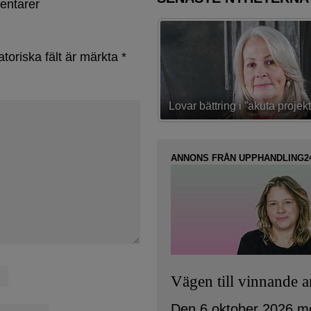
entarer
atoriska fält är märkta
*
Konsult inom IT-sourcing och 
ttring i ”akuta projekt”
upphandling
ANNONS FRÅN UPPHANDLING2
Vägen till vinnande 
Den 6 oktober 2026 m