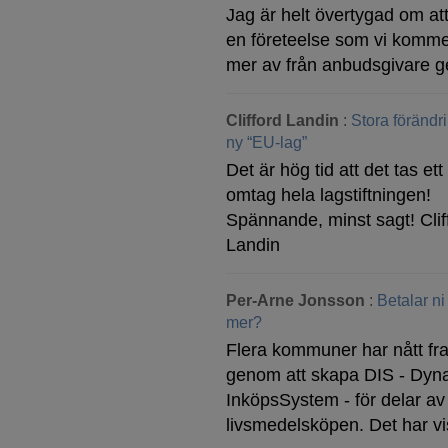
Jag är helt övertygad om att
en företeelse som vi komme
mer av från anbudsgivare g
Clifford Landin
:
Stora förändr
ny “EU-lag”
Det är hög tid att det tas ett 
omtag hela lagstiftningen!
Spännande, minst sagt! Clif
Landin
Per-Arne Jonsson
:
Betalar ni
mer?
Flera kommuner har nått f
genom att skapa DIS - Dyn
InköpsSystem - för delar av
livsmedelsköpen. Det har v