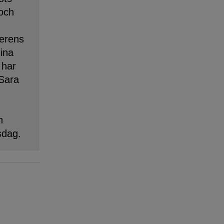
 och
erens
dina
 har
 Sara
n
sdag.