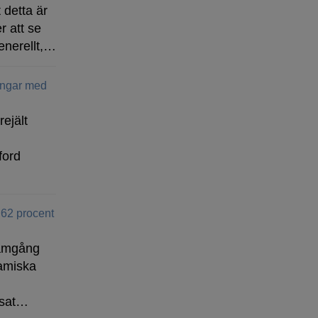
 detta är
r att se
enerellt,…
ingar med
rejält
ford
 62 procent
ramgång
amiska
isat…