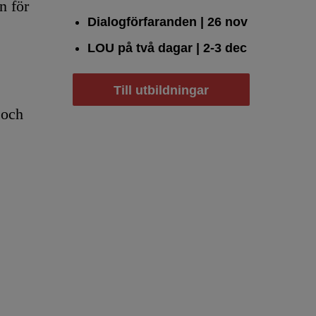
n för
Dialogförfaranden
| 26 nov
LOU på två dagar
| 2-3 dec
Till utbildningar
 och