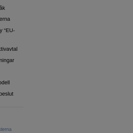
råk
erna
y “EU-
tivavtal
ningar
dell
beslut
terna