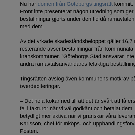
Nu har
domen från Göteborgs tingsrätt
kommit: 
Front inte presenterat någon utredning som ger til
beställningar gjorts under den tid då ramavtalen gä
med dem.
Av det yrkade skadeståndsbeloppet gäller 16,7 
resterande avser beställningar från kommunala 
kranskommuner. ”Göteborgs Stad ansvarar int
andra ramavtalsanvändares felaktiga beställning
Tingsrätten avslog även kommunens motkrav på 
överdebiteringar.
– Det hela kokar ned till att det är svårt att få e
fel i fakturor när vi väl godkänt och betalat dem.
betydligt mer aktiva när vi granskar våra levera
Karlsson, chef för Inköps- och upphandlingsförva
Posten.