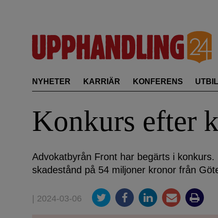
Skip
to
content
NYHETER
KARRIÄR
KONFERENS
UTBI
Konkurs efter 
Advokatbyrån Front har begärts i konkurs. 
skadestånd på 54 miljoner kronor från Göteb
| 2024-03-06