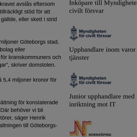
Inköpare till Myndighete
kravet avslås eftersom
civilt försvar
lräckligt stöd för att
llde, eller skett i strid
miljoner Göteborgs stad,
Upphandlare inom varor
bolag eller
tjänster
e för kranskommuners och
ar”, skriver domstolen.
5,4 miljoner kronor för
Junior upphandlare med
rsättning för konstaterade
inriktning mot IT
 Där behöver vi bli
ntörer, säger Henrik
ltningen till Göteborgs-