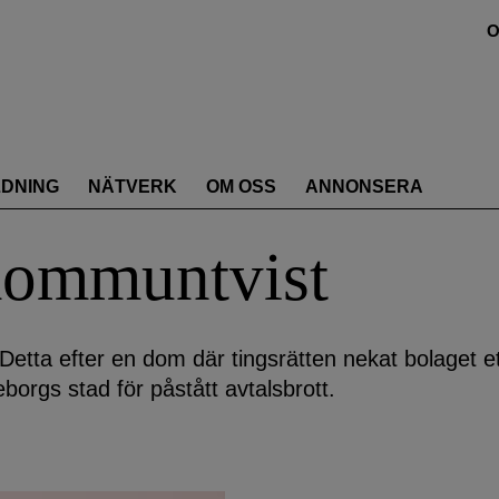
O
LDNING
NÄTVERK
OM OSS
ANNONSERA
kommuntvist
Detta efter en dom där tingsrätten nekat bolaget e
orgs stad för påstått avtalsbrott.