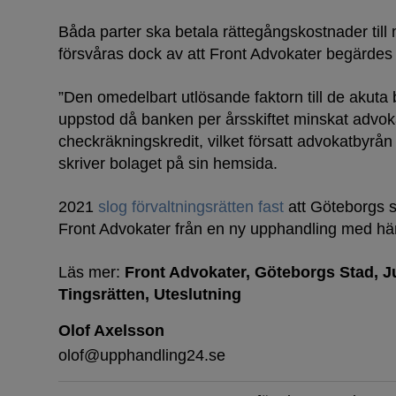
Båda parter ska betala rättegångskostnader till
försvåras dock av att Front Advokater begärdes
”Den omedelbart utlösande faktorn till de akuta
uppstod då banken per årsskiftet minskat advo
checkräkningskredit, vilket försatt advokatbyrån i 
skriver bolaget på sin hemsida.
2021
slog förvaltningsrätten fast
att Göteborgs st
Front Advokater från en ny upphandling med hänv
Läs mer:
Front Advokater
Göteborgs Stad
J
Tingsrätten
Uteslutning
Olof Axelsson
olof@upphandling24.se