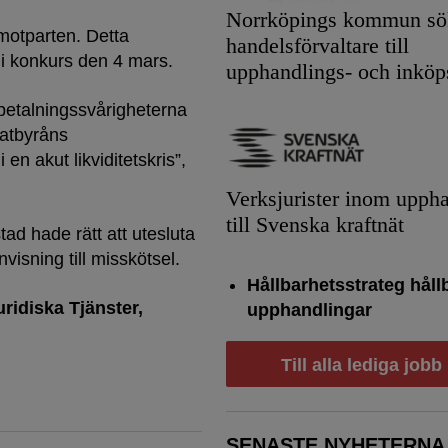
Norrköpings kommun sök
 motparten. Detta
handelsförvaltare till
 i konkurs den 4 mars.
upphandlings- och inköp
 betalningssvårigheterna
katbyråns
en akut likviditetskris”,
Verksjurister inom upph
till Svenska kraftnät
ad hade rätt att utesluta
isning till misskötsel.
Hållbarhetsstrateg håll
uridiska Tjänster
upphandlingar
Till alla lediga jobb
SENASTE NYHETERNA