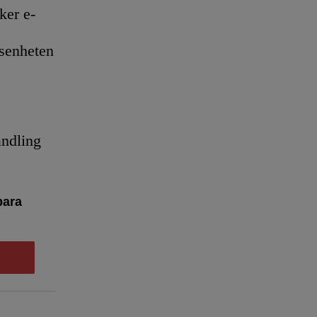
er e-
senheten
andling
bara