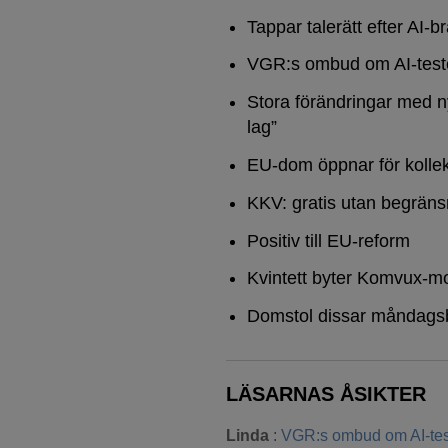
Tappar talerätt efter AI-b
VGR:s ombud om AI-test
Stora förändringar med n
lag”
EU-dom öppnar för kollek
KKV: gratis utan begräns
Positiv till EU-reform
Kvintett byter Komvux-mo
Domstol dissar måndags
LÄSARNAS ÅSIKTER
Linda
:
VGR:s ombud om AI-tes