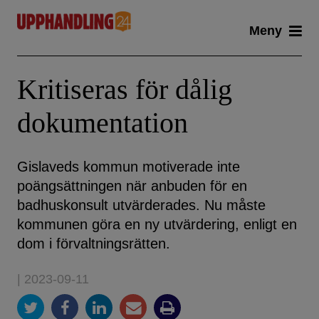
Skip
Meny
to
content
Kritiseras för dålig
dokumentation
Gislaveds kommun motiverade inte
poängsättningen när anbuden för en
badhuskonsult utvärderades. Nu måste
kommunen göra en ny utvärdering, enligt en
dom i förvaltningsrätten.
| 2023-09-11