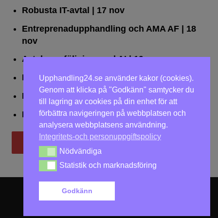
Robusta IT-avtal
| 17 nov
Entreprenadupphandling och AMA AF
| 18
nov
Avtalsuppföljning med AI
| 19 nov
Leda upphandlingar effektivt
| 25 nov
Upphandling24.se använder kakor (cookies).
Genom att klicka på "Godkänn" samtycker du
Dialogförfaranden
| 26 nov
till lagring av cookies på din enhet för att
förbättra navigeringen på webbplatsen och
LOU på två dagar
| 2-3 dec
analysera webbplatsens användning.
Integritets-och personuppgiftspolicy
Till utbildningar
Nödvändiga
Nödvändiga
Statistik och marknadsföring
Statistik och marknadsföring
Godkänn