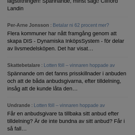
lagstiftningen! Spännande, minst sagt! Clifford
Landin
Per-Arne Jonsson
:
Betalar ni 62 procent mer?
Flera kommuner har nått framgång genom att
skapa DIS - Dynamiska InköpsSystem - för delar
av livsmedelsköpen. Det har visat…
Skattebetalare
:
Lotten föll – vinnaren hoppade av
Spännande om det fanns prisskillnader i anbuden
och att de båda anbudsgivarna, efter tilldelning,
insåg att de kunde låta den…
Undrande
:
Lotten föll – vinnaren hoppade av
Får en anbudsgivare ta tillbaka sitt anbud efter
tilldelning? Är de inte bundna av sitt anbud? Får i
så fall…