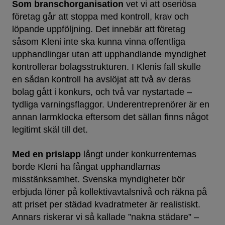
Som branschorganisation
vet vi att oseriösa
företag går att stoppa med kontroll, krav och
löpande uppföljning. Det innebär att företag
såsom Kleni inte ska kunna vinna offentliga
upphandlingar utan att upphandlande myndighet
kontrollerar bolagsstrukturen. I Klenis fall skulle
en sådan kontroll ha avslöjat att två av deras
bolag gått i konkurs, och två var nystartade –
tydliga varningsflaggor. Underentreprenörer är en
annan larmklocka eftersom det sällan finns något
legitimt skäl till det.
Med en prislapp
långt under konkurrenternas
borde Kleni ha fångat upphandlarnas
misstänksamhet. Svenska myndigheter bör
erbjuda löner på kollektivavtalsnivå och räkna på
att priset per städad kvadratmeter är realistiskt.
Annars riskerar vi så kallade ”nakna städare” –