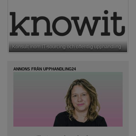
Konsult inom IT-sourcing och offentlig upphandling
ANNONS FRÅN UPPHANDLING24