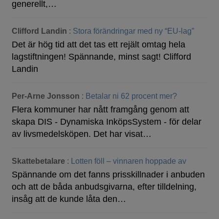
generellt,…
Clifford Landin
:
Stora förändringar med ny “EU-lag”
Det är hög tid att det tas ett rejält omtag hela
lagstiftningen! Spännande, minst sagt! Clifford
Landin
Per-Arne Jonsson
:
Betalar ni 62 procent mer?
Flera kommuner har nått framgång genom att
skapa DIS - Dynamiska InköpsSystem - för delar
av livsmedelsköpen. Det har visat…
Skattebetalare
:
Lotten föll – vinnaren hoppade av
Spännande om det fanns prisskillnader i anbuden
och att de båda anbudsgivarna, efter tilldelning,
insåg att de kunde låta den…