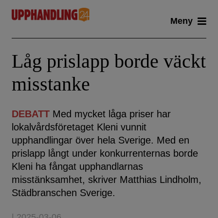
Skip
Meny
to
content
Låg prislapp borde väckt
misstanke
DEBATT
Med mycket låga priser har
lokalvårdsföretaget Kleni vunnit
upphandlingar över hela Sverige. Med en
prislapp långt under konkurrenternas borde
Kleni ha fångat upphandlarnas
misstänksamhet, skriver Matthias Lindholm,
Städbranschen Sverige.
| 2025-03-06