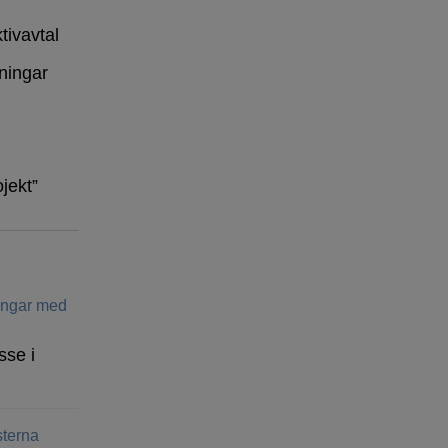
tivavtal
ningar
ojekt”
ringar med
sse i
terna