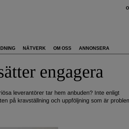
O
LDNING
NÄTVERK
OM OSS
ANNONSERA
tsätter engagera
riösa leverantörer tar hem anbuden? Inte enligt
isten på kravställning och uppföljning som är proble