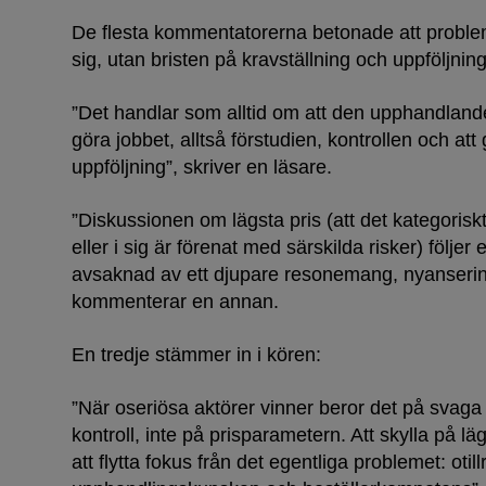
De flesta kommentatorerna betonade att probleme
sig, utan bristen på kravställning och uppföljning
”Det handlar som alltid om att den upphandlan
göra jobbet, alltså förstudien, kontrollen och att
uppföljning”, skriver en läsare.
”Diskussionen om lägsta pris (att det kategorisk
eller i sig är förenat med särskilda risker) följer
avsaknad av ett djupare resonemang, nyansering
kommenterar en annan.
En tredje stämmer in i kören:
”När oseriösa aktörer vinner beror det på svaga
kontroll, inte på prisparametern. Att skylla på lägs
att flytta fokus från det egentliga problemet: otill