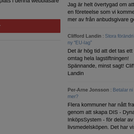
plats i denna webbläsare
Jag är helt övertygad om att
en företeelse som vi komme
mer av från anbudsgivare g
Clifford Landin
:
Stora förändr
ny “EU-lag”
Det är hög tid att det tas ett 
omtag hela lagstiftningen!
Spännande, minst sagt! Clif
Landin
Per-Arne Jonsson
:
Betalar ni
mer?
Flera kommuner har nått f
genom att skapa DIS - Dyn
InköpsSystem - för delar av
livsmedelsköpen. Det har v