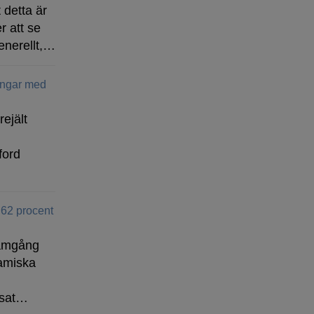
 detta är
r att se
enerellt,…
ingar med
rejält
ford
 62 procent
ramgång
amiska
isat…