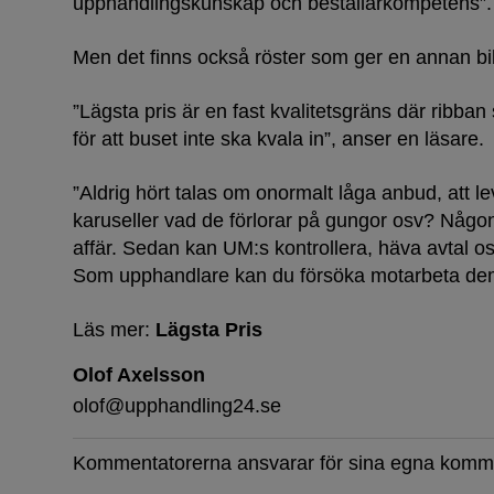
upphandlingskunskap och beställarkompetens”.
Men det finns också röster som ger en annan bi
”Lägsta pris är en fast kvalitetsgräns där ribban s
för att buset inte ska kvala in”, anser en läsare.
Dammar 
”Aldrig hört talas om onormalt låga anbud, att le
karuseller vad de förlorar på gungor osv? Någo
affär. Sedan kan UM:s kontrollera, häva avtal os
Som upphandlare kan du försöka motarbeta de
Läs mer:
Lägsta Pris
Olof Axelsson
olof@upphandling24.se
Kommentatorerna ansvarar för sina egna komm