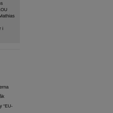
ns
 LOU
Mathias
 i
erna
råk
y “EU-