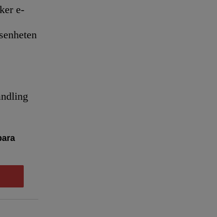
er e-
senheten
andling
bara