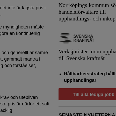
Norrköpings kommun sök
t inte är lägsta pris i
handelsförvaltare till
.
upphandlings- och inköp
de myndigheten måste
 göra en kontinuerlig
Verksjurister inom upph
t och generellt är sämre
till Svenska kraftnät
 ett gammalt mantra i
 och förståelse”,
Hållbarhetsstrateg håll
upphandlingar
Till alla lediga jobb
 krav och utebliven
ta pris är därför ett sätt
räcklig
SENASTE NYHETERNA