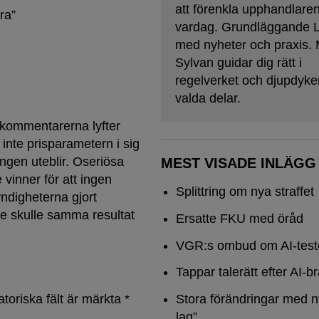
att förenkla upphandlare
era
”
vardag. Grundläggande
med nyheter och praxis. 
Sylvan guidar dig rätt i
regelverket och djupdyker
valda delar.
kommentarerna lyfter
 inte prisparametern i sig
ingen uteblir. Oseriösa
MEST VISADE INLÄGG
 vinner för att ingen
Splittring om nya straffet
yndigheterna gjort
nde skulle samma resultat
Ersatte FKU med öråd
VGR:s ombud om AI-test
Tappar talerätt efter AI-b
atoriska fält är märkta
*
Stora förändringar med n
lag”