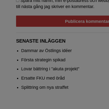
Spara mitt namn, min e-postadress och webb
till nästa gång jag skriver en kommentar.
SENASTE INLÄGGEN
Dammar av Östlings idéer
Första strategin spikad
Lovar bättring i ”akuta projekt”
Ersatte FKU med öråd
Splittring om nya straffet