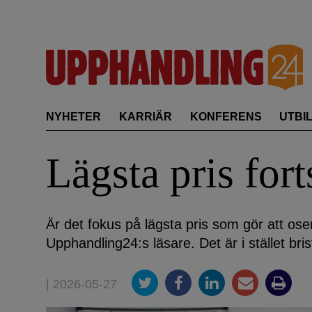
Skip
to
content
NYHETER
KARRIÄR
KONFERENS
UTBI
Lägsta pris for
Är det fokus på lägsta pris som gör att ose
Upphandling24:s läsare. Det är i stället br
| 2026-05-27