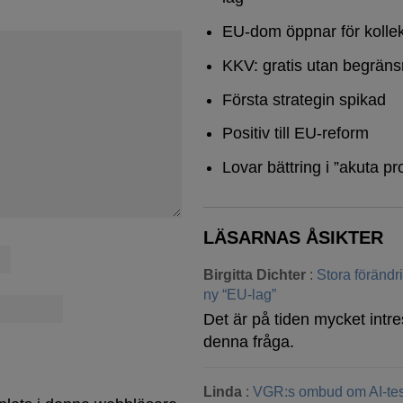
EU-dom öppnar för kollek
KKV: gratis utan begräns
Första strategin spikad
Positiv till EU-reform
Lovar bättring i ”akuta pr
LÄSARNAS ÅSIKTER
Birgitta Dichter
:
Stora föränd
ny “EU-lag”
Det är på tiden mycket intre
denna fråga.
Linda
:
VGR:s ombud om AI-tes