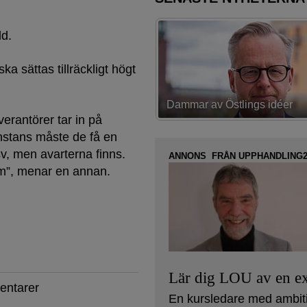
ld.
ka sättas tillräckligt högt
av Östlings idéer
Första strategin spikad
verantörer tar in på
nstans måste de få en
v, men avarterna finns.
ANNONS FRÅN UPPHANDLING2
m”, menar en annan.
Lär dig LOU av en ex
entarer
En kursledare med ambit