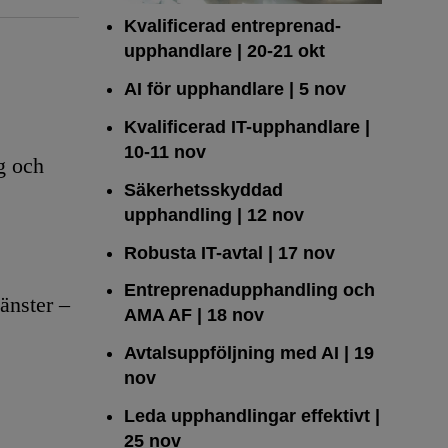
Kvalificerad entreprenad­
upphandlare
| 20-21 okt
AI för upphandlare
| 5 nov
Kvalificerad IT-upphandlare
|
10-11 nov
g och
Säkerhetsskyddad
upphandling
| 12 nov
Robusta IT-avtal
| 17 nov
Entreprenadupphandling och
änster –
AMA AF
| 18 nov
Avtalsuppföljning med AI
| 19
nov
Leda upphandlingar effektivt
|
25 nov