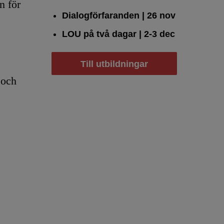
n för
Dialogförfaranden
| 26 nov
LOU på två dagar
| 2-3 dec
Till utbildningar
 och