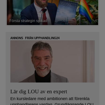
Första strategin spikad
L
ANNONS FRÅN UPPHANDLING24
Lär dig LOU av en expert
En kursledare med ambitionen att förenkla
upphandlarens vardag. Grundläggande LOU