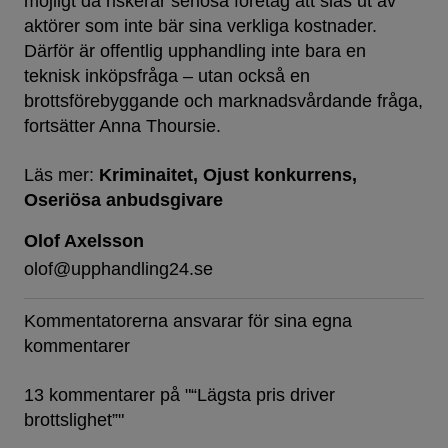
möjligt då riskerar seriösa företag att slås ut av
aktörer som inte bär sina verkliga kostnader.
Därför är offentlig upphandling inte bara en
teknisk inköpsfråga – utan också en
brottsförebyggande och marknadsvårdande fråga,
fortsätter Anna Thoursie.
Läs mer:
Kriminaitet
Ojust konkurrens
Oseriösa anbudsgivare
Olof Axelsson
olof@upphandling24.se
Kommentatorerna ansvarar för sina egna
kommentarer
13 kommentarer på "
“Lägsta pris driver
brottslighet”
"