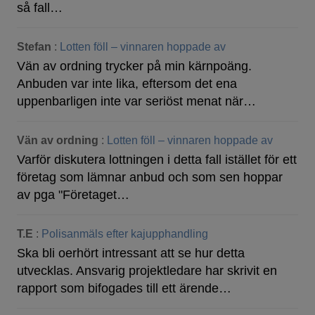
så fall…
Stefan
:
Lotten föll – vinnaren hoppade av
Vän av ordning trycker på min kärnpoäng.
Anbuden var inte lika, eftersom det ena
uppenbarligen inte var seriöst menat när…
Vän av ordning
:
Lotten föll – vinnaren hoppade av
Varför diskutera lottningen i detta fall istället för ett
företag som lämnar anbud och som sen hoppar
av pga "Företaget…
T.E
:
Polisanmäls efter kajupphandling
Ska bli oerhört intressant att se hur detta
utvecklas. Ansvarig projektledare har skrivit en
rapport som bifogades till ett ärende…