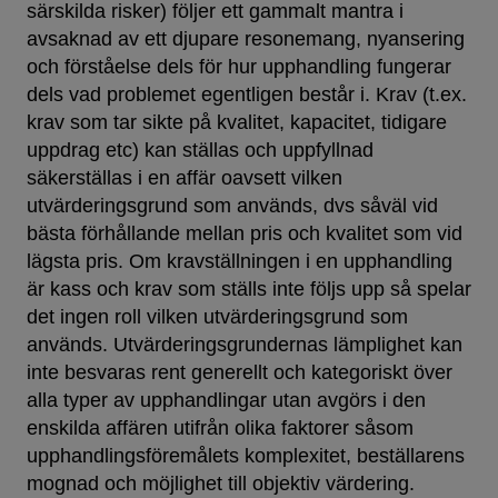
särskilda risker) följer ett gammalt mantra i
avsaknad av ett djupare resonemang, nyansering
och förståelse dels för hur upphandling fungerar
dels vad problemet egentligen består i. Krav (t.ex.
krav som tar sikte på kvalitet, kapacitet, tidigare
uppdrag etc) kan ställas och uppfyllnad
säkerställas i en affär oavsett vilken
utvärderingsgrund som används, dvs såväl vid
bästa förhållande mellan pris och kvalitet som vid
lägsta pris. Om kravställningen i en upphandling
är kass och krav som ställs inte följs upp så spelar
det ingen roll vilken utvärderingsgrund som
används. Utvärderingsgrundernas lämplighet kan
inte besvaras rent generellt och kategoriskt över
alla typer av upphandlingar utan avgörs i den
enskilda affären utifrån olika faktorer såsom
upphandlingsföremålets komplexitet, beställarens
mognad och möjlighet till objektiv värdering.