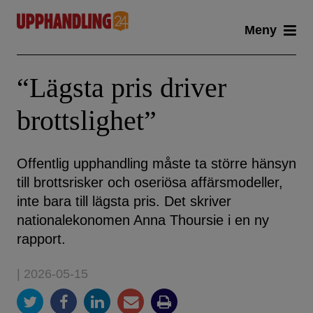
Skip
Meny
to
content
“Lägsta pris driver
brottslighet”
Offentlig upphandling måste ta större hänsyn
till brottsrisker och oseriösa affärsmodeller,
inte bara till lägsta pris. Det skriver
nationalekonomen Anna Thoursie i en ny
rapport.
| 2026-05-15