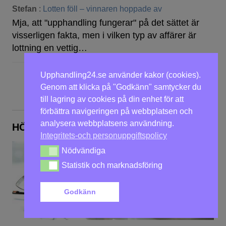
Stefan
:
Lotten föll – vinnaren hoppade av
Mja, att "upphandling fungerar" på det sättet är
visserligen fakta, men i vilken typ av affärer är
lottning en vettig…
Upphandling24.se använder kakor (cookies).
Genom att klicka på "Godkänn" samtycker du
till lagring av cookies på din enhet för att
förbättra navigeringen på webbplatsen och
analysera webbplatsens användning.
HÖSTENS KURSER
Integritets-och personuppgiftspolicy
Nödvändiga
Nödvändiga
Statistik och marknadsföring
Statistik och marknadsföring
Godkänn