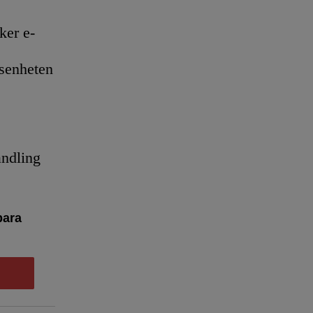
er e-
senheten
andling
bara