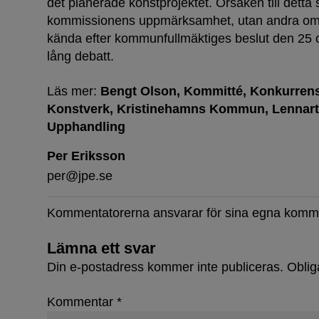
det planerade konstprojektet. Orsaken till detta
kommissionens uppmärksamhet, utan andra omst
kända efter kommunfullmäktiges beslut den 25 o
lång debatt.
Läs mer:
Bengt Olson
Kommitté
Konkurren
Konstverk
Kristinehamns Kommun
Lennar
Upphandling
Per Eriksson
per@jpe.se
Kommentatorerna ansvarar för sina egna komm
Lämna ett svar
Din e-postadress kommer inte publiceras.
Oblig
Kommentar
*