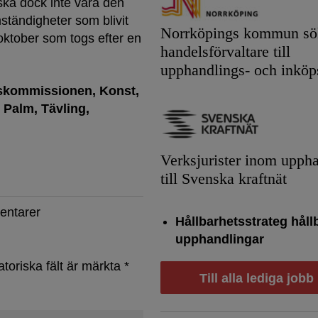
 ska dock inte vara den
ändigheter som blivit
Norrköpings kommun sök
ktober som togs efter en
handelsförvaltare till
upphandlings- och inköp
skommissionen
Konst
t Palm
Tävling
Verksjurister inom upph
till Svenska kraftnät
entarer
Hållbarhetsstrateg håll
upphandlingar
atoriska fält är märkta
*
Till alla lediga jobb