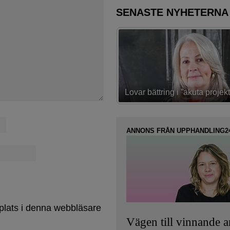
SENASTE NYHETERNA
Konsult inom IT-sourcing och 
ttring i ”akuta projekt”
upphandling
ANNONS FRÅN UPPHANDLING2
plats i denna webbläsare
Vägen till vinnande 