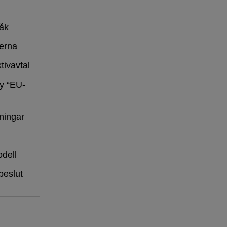
råk
erna
tivavtal
y “EU-
ningar
dell
beslut