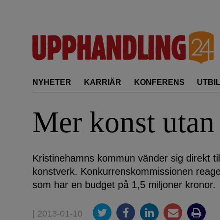
Skip
to
content
NYHETER
KARRIÄR
KONFERENS
UTBI
Mer konst utan
Kristinehamns kommun vänder sig direkt til
konstverk. Konkurrenskommissionen reagera
som har en budget på 1,5 miljoner kronor.
| 2013-01-10