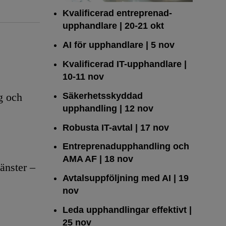
Kvalificerad entreprenad­
upphandlare
| 20-21 okt
AI för upphandlare
| 5 nov
Kvalificerad IT-upphandlare
|
10-11 nov
Säkerhetsskyddad
g och
upphandling
| 12 nov
Robusta IT-avtal
| 17 nov
Entreprenadupphandling och
AMA AF
| 18 nov
änster –
Avtalsuppföljning med AI
| 19
nov
Leda upphandlingar effektivt
|
25 nov