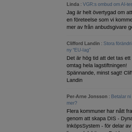
Linda
:
VGR:s ombud om AI-tes
Jag är helt övertygad om att
en företeelse som vi komme
mer av från anbudsgivare g
Clifford Landin
:
Stora förändr
ny “EU-lag”
Det är hög tid att det tas ett 
omtag hela lagstiftningen!
Spännande, minst sagt! Clif
Landin
Per-Arne Jonsson
:
Betalar ni
mer?
Flera kommuner har nått f
genom att skapa DIS - Dyn
InköpsSystem - för delar av