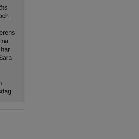
öts
 och
erens
dina
 har
 Sara
n
sdag.