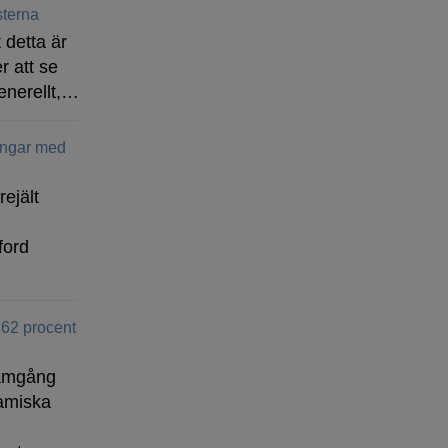
terna
 detta är
r att se
enerellt,…
ingar med
rejält
ford
 62 procent
ramgång
amiska