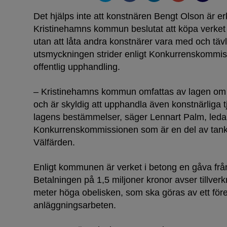
Det hjälps inte att konstnären Bengt Olson är erk
Kristinehamns kommun beslutat att köpa verke
utan att låta andra konstnärer vara med och tä
utsmyckningen strider enligt Konkurrenskommi
offentlig upphandling.
– Kristinehamns kommun omfattas av lagen om o
och är skyldig att upphandla även konstnärliga t
lagens bestämmelser, säger Lennart Palm, leda
Konkurrenskommissionen som är en del av ta
Välfärden.
Enligt kommunen är verket i betong en gåva frå
Betalningen på 1,5 miljoner kronor avser tillve
meter höga obelisken, som ska göras av ett före
anläggningsarbeten.