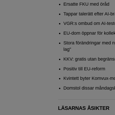
Ersatte FKU med öråd
Tappar talerätt efter AI-b
VGR:s ombud om AI-test
EU-dom öppnar för kollek
Stora förändringar med n
lag”
KKV: gratis utan begräns
Positiv till EU-reform
Kvintett byter Komvux-mo
Domstol dissar måndags
LÄSARNAS ÅSIKTER