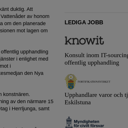
änt duktig. Att
t Vattenåder av honom
LEDIGA JOBB
vla om den planerade
ssionen mot lagen om
ffentlig upphandling
Konsult inom IT-sourcin
jänster i enlighet med
offentlig upphandling
mot i
nkesmedjan den Nya
Upphandlare varor och tj
n konstnären.
rkning av den närmare 15
Eskilstuna
tag i Herrljunga, samt