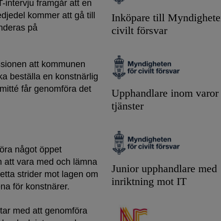
intervju framgår att en
jedel kommer att gå till
Inköpare till Myndighete
enderas på
civilt försvar
issionen att kommunen
ska beställa en konstnärlig
mitté får genomföra det
Upphandlare inom varor
tjänster
mföra något öppet
en att vara med och lämna
Junior upphandlare med
detta strider mot lagen om
inriktning mot IT
na för konstnärer.
ktar med att genomföra