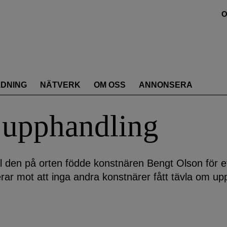
O
LDNING
NÄTVERK
OM OSS
ANNONSERA
 upphandling
l den på orten födde konstnären Bengt Olson för et
r mot att inga andra konstnärer fått tävla om up