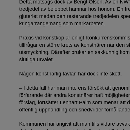
Detta motsägs dock av Bengt Olson. Av en NWT-
tredjedel av beloppet hamnar hos honom. En tred
gjuteriet medan den resterande tredjedelen sp
kringarrangemang som markarbeten.
Praxis vid konstköp är enligt Konkurrenskomm
tillfrågar en större krets av konstnärer när den 
utsmyckning. Därefter brukar en sakkunnig kom
slutliga urvalet.
Någon konstnärlig tävlan har dock inte skett.
– I detta fall har man inte ens försökt att geno
förfarande där andra konstnärer haft möjlighet
förslag, fortsätter Lennart Palm som menar att 
offentlig upphandling och snedvrider förhållande
Kommunen har angivit att man tills vidare avva