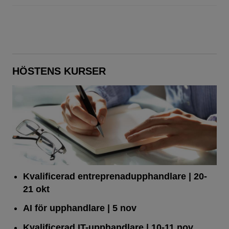
HÖSTENS KURSER
Kvalificerad entreprenad­upphandlare
| 20-
21 okt
AI för upphandlare
| 5 nov
Kvalificerad IT-upphandlare
| 10-11 nov