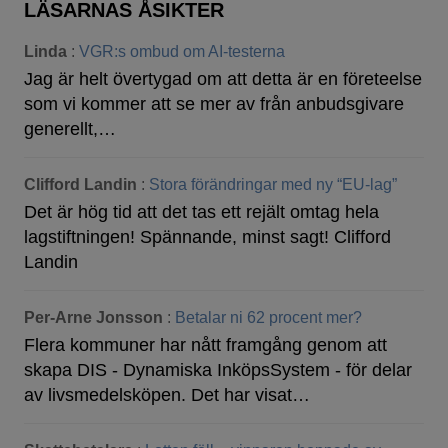
LÄSARNAS ÅSIKTER
Linda
:
VGR:s ombud om AI-testerna
Jag är helt övertygad om att detta är en företeelse
som vi kommer att se mer av från anbudsgivare
generellt,…
Clifford Landin
:
Stora förändringar med ny “EU-lag”
Det är hög tid att det tas ett rejält omtag hela
lagstiftningen! Spännande, minst sagt! Clifford
Landin
Per-Arne Jonsson
:
Betalar ni 62 procent mer?
Flera kommuner har nått framgång genom att
skapa DIS - Dynamiska InköpsSystem - för delar
av livsmedelsköpen. Det har visat…