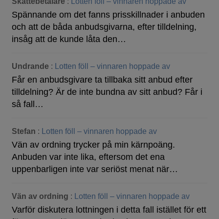
Skattebetalare
:
Lotten föll – vinnaren hoppade av
Spännande om det fanns prisskillnader i anbuden
och att de båda anbudsgivarna, efter tilldelning,
insåg att de kunde låta den…
Undrande
:
Lotten föll – vinnaren hoppade av
Får en anbudsgivare ta tillbaka sitt anbud efter
tilldelning? Är de inte bundna av sitt anbud? Får i
så fall…
Stefan
:
Lotten föll – vinnaren hoppade av
Vän av ordning trycker på min kärnpoäng.
Anbuden var inte lika, eftersom det ena
uppenbarligen inte var seriöst menat när…
Vän av ordning
:
Lotten föll – vinnaren hoppade av
Varför diskutera lottningen i detta fall istället för ett