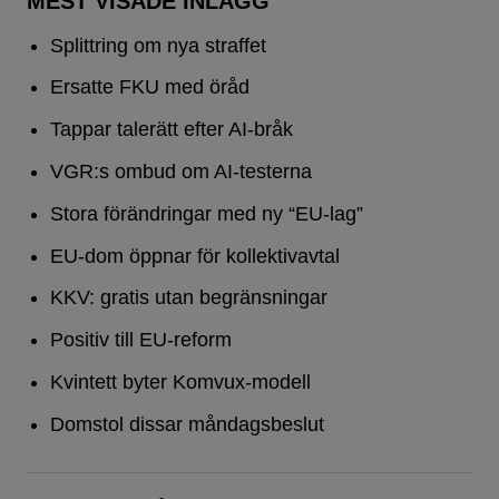
MEST VISADE INLÄGG
Splittring om nya straffet
Ersatte FKU med öråd
Tappar talerätt efter AI-bråk
VGR:s ombud om AI-testerna
Stora förändringar med ny “EU-lag”
EU-dom öppnar för kollektivavtal
KKV: gratis utan begränsningar
Positiv till EU-reform
Kvintett byter Komvux-modell
Domstol dissar måndagsbeslut