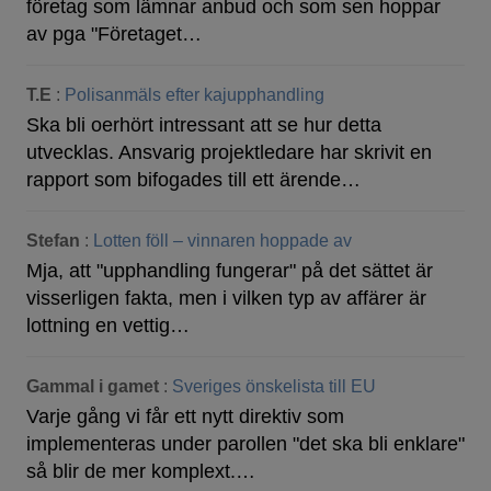
företag som lämnar anbud och som sen hoppar
av pga "Företaget…
T.E
:
Polisanmäls efter kajupphandling
Ska bli oerhört intressant att se hur detta
utvecklas. Ansvarig projektledare har skrivit en
rapport som bifogades till ett ärende…
Stefan
:
Lotten föll – vinnaren hoppade av
Mja, att "upphandling fungerar" på det sättet är
visserligen fakta, men i vilken typ av affärer är
lottning en vettig…
Gammal i gamet
:
Sveriges önskelista till EU
Varje gång vi får ett nytt direktiv som
implementeras under parollen "det ska bli enklare"
så blir de mer komplext.…