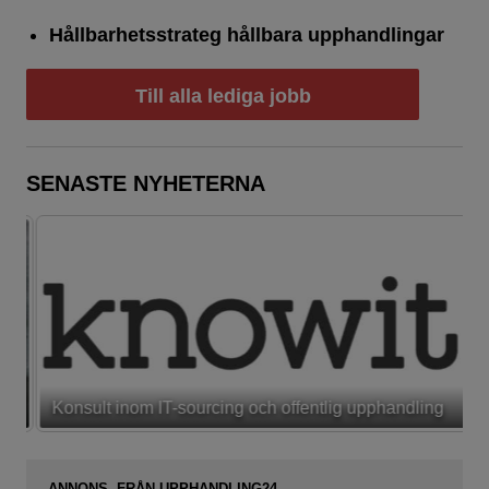
Hållbarhetsstrateg hållbara upphandlingar
Till alla lediga jobb
SENASTE NYHETERNA
Konsult inom IT-sourcing och offentlig upphandling
ANNONS FRÅN UPPHANDLING24