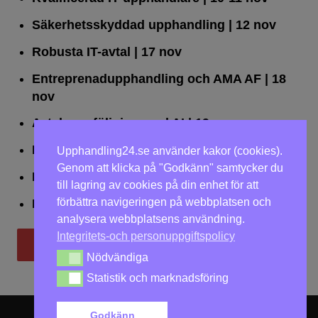
Säkerhetsskyddad upphandling
| 12 nov
Robusta IT-avtal
| 17 nov
Entreprenadupphandling och AMA AF
| 18
nov
Avtalsuppföljning med AI
| 19 nov
Leda upphandlingar effektivt
| 25 nov
Upphandling24.se använder kakor (cookies).
Genom att klicka på "Godkänn" samtycker du
Dialogförfaranden
| 26 nov
till lagring av cookies på din enhet för att
förbättra navigeringen på webbplatsen och
LOU på två dagar
| 2-3 dec
analysera webbplatsens användning.
Integritets-och personuppgiftspolicy
Till utbildningar
Nödvändiga
Nödvändiga
Statistik och marknadsföring
Statistik och marknadsföring
Godkänn