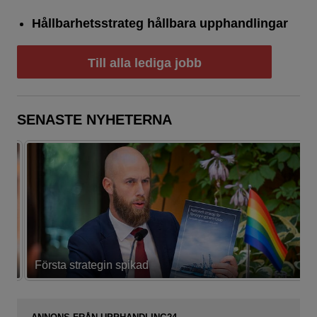
Hållbarhetsstrateg hållbara upphandlingar
Till alla lediga jobb
SENASTE NYHETERNA
Första strategin spikad
L