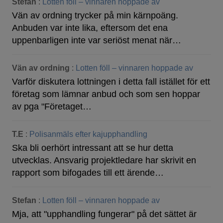
Stefan
:
Lotten föll – vinnaren hoppade av
Vän av ordning trycker på min kärnpoäng.
Anbuden var inte lika, eftersom det ena
uppenbarligen inte var seriöst menat när…
Vän av ordning
:
Lotten föll – vinnaren hoppade av
Varför diskutera lottningen i detta fall istället för ett
företag som lämnar anbud och som sen hoppar
av pga "Företaget…
T.E
:
Polisanmäls efter kajupphandling
Ska bli oerhört intressant att se hur detta
utvecklas. Ansvarig projektledare har skrivit en
rapport som bifogades till ett ärende…
Stefan
:
Lotten föll – vinnaren hoppade av
Mja, att "upphandling fungerar" på det sättet är