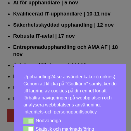
AI för upphandlare
| 5 nov
Kvalificerad IT-upphandlare
| 10-11 nov
Säkerhetsskyddad upphandling
| 12 nov
Robusta IT-avtal
| 17 nov
Entreprenadupphandling och AMA AF
| 18
nov
Avtalsuppföljning med AI
| 19 nov
Leda upphandlingar effektivt
| 25 nov
Upphandling24.se använder kakor (cookies).
Genom att klicka på "Godkänn" samtycker du
Dialogförfaranden
| 26 nov
till lagring av cookies på din enhet för att
förbättra navigeringen på webbplatsen och
LOU på två dagar
| 2-3 dec
analysera webbplatsens användning.
Integritets-och personuppgiftspolicy
Till utbildningar
Nödvändiga
Nödvändiga
Statistik och marknadsföring
Statistik och marknadsföring