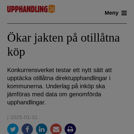
Skip
Meny
to
content
Ökar jakten på otillåtna
köp
Konkurrensverket testar ett nytt sätt att
upptäcka otillåtna direktupphandlingar i
kommunerna. Underlag på inköp ska
jämföras med data om genomförda
upphandlingar.
| 2025-01-31