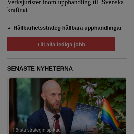
Verksjurister inom upphandling till Svenska
kraftnät
Hållbarhetsstrateg hållbara upphandlingar
Till alla lediga jobb
SENASTE NYHETERNA
Första strategin spikad
L