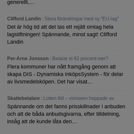
generellt,…
Clifford Landin
:
Stora förändringar med ny “EU-lag”
Det är hög tid att det tas ett rejält omtag hela
lagstiftningen! Spännande, minst sagt! Clifford
Landin
Per-Arne Jonsson
:
Betalar ni 62 procent mer?
Flera kommuner har nått framgång genom att
skapa DIS - Dynamiska InköpsSystem - för delar
av livsmedelsköpen. Det har visat…
Skattebetalare
:
Lotten föll – vinnaren hoppade av
Spännande om det fanns prisskillnader i anbuden
och att de båda anbudsgivarna, efter tilldelning,
insåg att de kunde låta den…