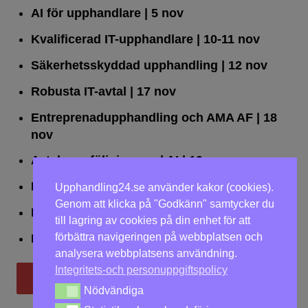
AI för upphandlare
| 5 nov
Kvalificerad IT-upphandlare
| 10-11 nov
Säkerhetsskyddad upphandling
| 12 nov
Robusta IT-avtal
| 17 nov
Entreprenadupphandling och AMA AF
| 18
nov
Avtalsuppföljning med AI
| 19 nov
Leda upphandlingar effektivt
| 25 nov
Upphandling24.se använder kakor (cookies).
Genom att klicka på "Godkänn" samtycker du
Dialogförfaranden
| 26 nov
till lagring av cookies på din enhet för att
förbättra navigeringen på webbplatsen och
LOU på två dagar
| 2-3 dec
analysera webbplatsens användning.
Integritets-och personuppgiftspolicy
Till utbildningar
Nödvändiga
Nödvändiga