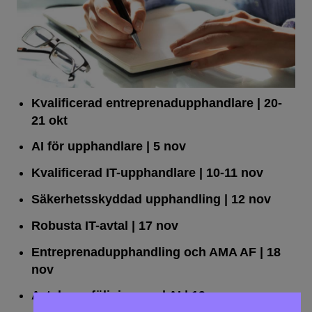
Kvalificerad entreprenad­upphandlare
| 20-
21 okt
AI för upphandlare
| 5 nov
Kvalificerad IT-upphandlare
| 10-11 nov
Säkerhetsskyddad upphandling
| 12 nov
Robusta IT-avtal
| 17 nov
Entreprenadupphandling och AMA AF
| 18
nov
Avtalsuppföljning med AI
| 19 nov