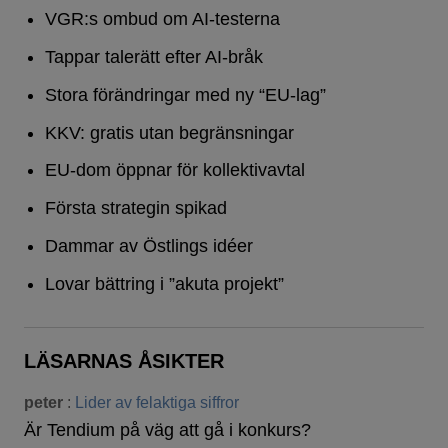
VGR:s ombud om AI-testerna
Tappar talerätt efter AI-bråk
Stora förändringar med ny “EU-lag”
KKV: gratis utan begränsningar
EU-dom öppnar för kollektivavtal
Första strategin spikad
Dammar av Östlings idéer
Lovar bättring i ”akuta projekt”
LÄSARNAS ÅSIKTER
peter
:
Lider av felaktiga siffror
Är Tendium på väg att gå i konkurs?