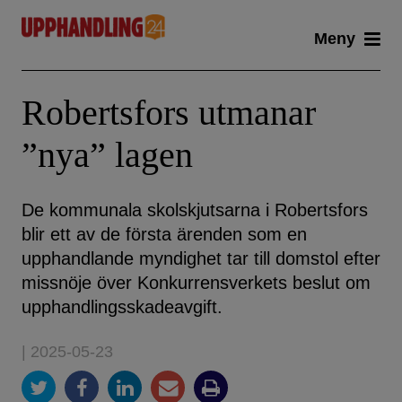
Skip
Meny
to
content
Robertsfors utmanar
”nya” lagen
De kommunala skolskjutsarna i Robertsfors
blir ett av de första ärenden som en
upphandlande myndighet tar till domstol efter
missnöje över Konkurrensverkets beslut om
upphandlingsskadeavgift.
| 2025-05-23