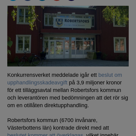
Konkurrensverket meddelade igår ett
beslut om
upphandlingsskadeavgift
på 3,9 miljoner kronor
för ett tilläggsavtal mellan Robertsfors kommun
och leverantören med bedömningen att det rör sig
om en otillåten direktupphandling.
Robertsfors kommun (6700 invånare,
Västerbottens län) kontrade direkt med att
beslutet kommer att överklagas
, vilket innebär