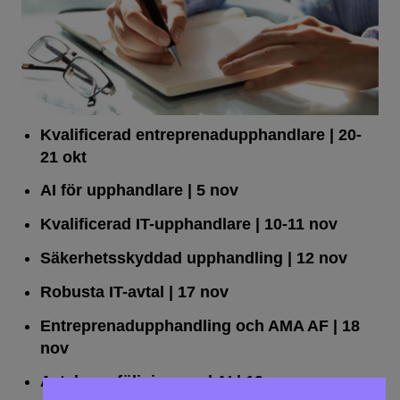
Kvalificerad entreprenad­upphandlare
| 20-
21 okt
AI för upphandlare
| 5 nov
Kvalificerad IT-upphandlare
| 10-11 nov
Säkerhetsskyddad upphandling
| 12 nov
Robusta IT-avtal
| 17 nov
Entreprenadupphandling och AMA AF
| 18
nov
Avtalsuppföljning med AI
| 19 nov