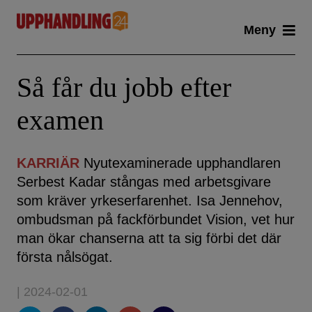
Skip
Meny
to
content
Så får du jobb efter
examen
KARRIÄR
Nyutexaminerade upphandlaren
Serbest Kadar stångas med arbetsgivare
som kräver yrkeserfarenhet. Isa Jennehov,
ombudsman på fackförbundet Vision, vet hur
man ökar chanserna att ta sig förbi det där
första nålsögat.
| 2024-02-01