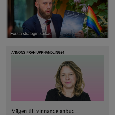
Första strategin spikad
L
ANNONS FRÅN UPPHANDLING24
Vägen till vinnande anbud