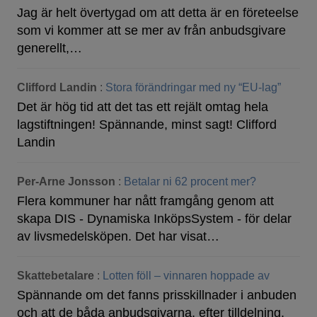
Jag är helt övertygad om att detta är en företeelse
som vi kommer att se mer av från anbudsgivare
generellt,…
Clifford Landin
:
Stora förändringar med ny “EU-lag”
Det är hög tid att det tas ett rejält omtag hela
lagstiftningen! Spännande, minst sagt! Clifford
Landin
Per-Arne Jonsson
:
Betalar ni 62 procent mer?
Flera kommuner har nått framgång genom att
skapa DIS - Dynamiska InköpsSystem - för delar
av livsmedelsköpen. Det har visat…
Skattebetalare
:
Lotten föll – vinnaren hoppade av
Spännande om det fanns prisskillnader i anbuden
och att de båda anbudsgivarna, efter tilldelning,