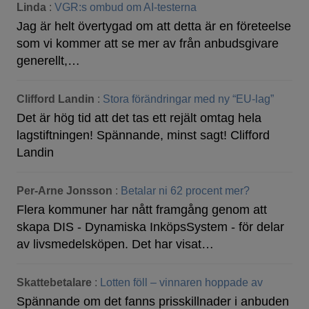
Linda
:
VGR:s ombud om AI-testerna
Jag är helt övertygad om att detta är en företeelse
som vi kommer att se mer av från anbudsgivare
generellt,…
Clifford Landin
:
Stora förändringar med ny “EU-lag”
Det är hög tid att det tas ett rejält omtag hela
lagstiftningen! Spännande, minst sagt! Clifford
Landin
Per-Arne Jonsson
:
Betalar ni 62 procent mer?
Flera kommuner har nått framgång genom att
skapa DIS - Dynamiska InköpsSystem - för delar
av livsmedelsköpen. Det har visat…
Skattebetalare
:
Lotten föll – vinnaren hoppade av
Spännande om det fanns prisskillnader i anbuden