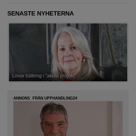
SENASTE NYHETERNA
Lovar bättring i ”akuta projekt”
K
ANNONS FRÅN UPPHANDLING24