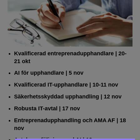
Kvalificerad entreprenad­upphandlare
| 20-
21 okt
AI för upphandlare
| 5 nov
Kvalificerad IT-upphandlare
| 10-11 nov
Säkerhetsskyddad upphandling
| 12 nov
Robusta IT-avtal
| 17 nov
Entreprenadupphandling och AMA AF
| 18
nov
Avtalsuppföljning med AI
| 19 nov