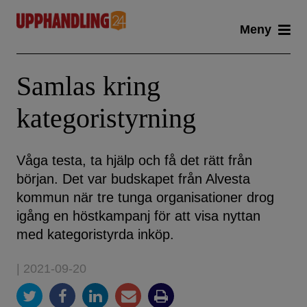
Skip
Meny
to
content
Samlas kring
kategoristyrning
Våga testa, ta hjälp och få det rätt från
början. Det var budskapet från Alvesta
kommun när tre tunga organisationer drog
igång en höstkampanj för att visa nyttan
med kategoristyrda inköp.
| 2021-09-20