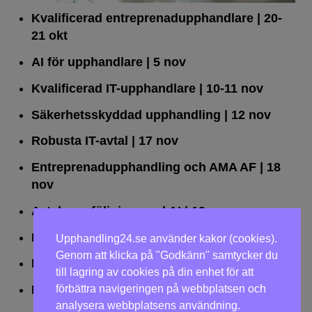
Kvalificerad entreprenad­upphandlare
| 20-
21 okt
AI för upphandlare
| 5 nov
Kvalificerad IT-upphandlare
| 10-11 nov
Säkerhetsskyddad upphandling
| 12 nov
Robusta IT-avtal
| 17 nov
Entreprenadupphandling och AMA AF
| 18
nov
Avtalsuppföljning med AI
| 19 nov
Leda upphandlingar effektivt
| 25 nov
Upphandling24.se använder kakor (cookies).
Genom att klicka på "Godkänn" samtycker du
Dialogförfaranden
| 26 nov
till lagring av cookies på din enhet för att
förbättra navigeringen på webbplatsen och
LOU på två dagar
| 2-3 dec
analysera webbplatsens användning.