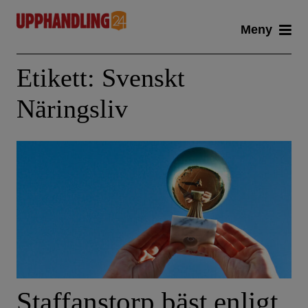
Skip
Meny
to
content
Etikett:
Svenskt
Näringsliv
Staffanstorp bäst enligt