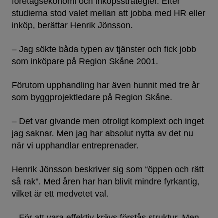
företagsekonomi och inköpsstrategier. Efter
studierna stod valet mellan att jobba med HR eller
inköp, berättar Henrik Jönsson.
– Jag sökte båda typen av tjänster och fick jobb
som inköpare på Region Skåne 2001.
Förutom upphandling har även hunnit med tre år
som byggprojektledare på Region Skåne.
– Det var givande men otroligt komplext och inget
jag saknar. Men jag har absolut nytta av det nu
när vi upphandlar entreprenader.
Henrik Jönsson beskriver sig som “öppen och rätt
så rak”. Med åren har han blivit mindre fyrkantig,
vilket är ett medvetet val.
– För att vara effektiv krävs förstås struktur. Men