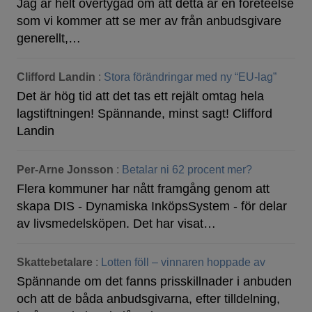
Jag är helt övertygad om att detta är en företeelse
som vi kommer att se mer av från anbudsgivare
generellt,…
Clifford Landin
:
Stora förändringar med ny “EU-lag”
Det är hög tid att det tas ett rejält omtag hela
lagstiftningen! Spännande, minst sagt! Clifford
Landin
Per-Arne Jonsson
:
Betalar ni 62 procent mer?
Flera kommuner har nått framgång genom att
skapa DIS - Dynamiska InköpsSystem - för delar
av livsmedelsköpen. Det har visat…
Skattebetalare
:
Lotten föll – vinnaren hoppade av
Spännande om det fanns prisskillnader i anbuden
och att de båda anbudsgivarna, efter tilldelning,