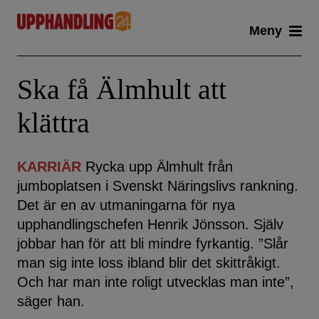
Skip
Meny
to
content
Ska få Älmhult att
klättra
KARRIÄR
Rycka upp Älmhult från
jumboplatsen i Svenskt Näringslivs rankning.
Det är en av utmaningarna för nya
upphandlingschefen Henrik Jönsson. Själv
jobbar han för att bli mindre fyrkantig. ”Slår
man sig inte loss ibland blir det skittråkigt.
Och har man inte roligt utvecklas man inte”,
säger han.