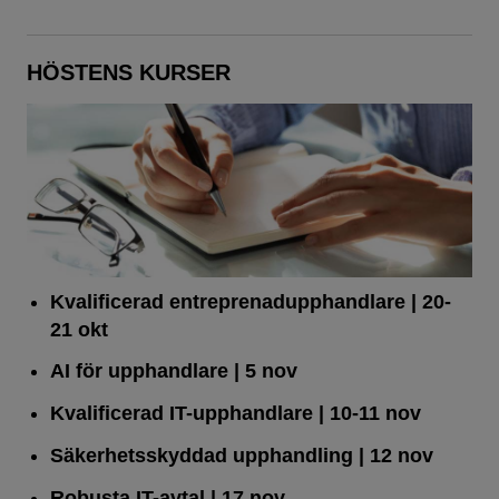
HÖSTENS KURSER
Kvalificerad entreprenad­upphandlare
| 20-
21 okt
AI för upphandlare
| 5 nov
Kvalificerad IT-upphandlare
| 10-11 nov
Säkerhetsskyddad upphandling
| 12 nov
Robusta IT-avtal
| 17 nov