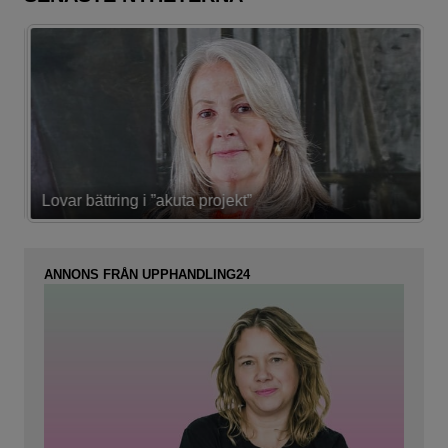
Lovar bättring i ”akuta projekt”
K
ANNONS FRÅN UPPHANDLING24