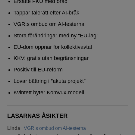
Ersatte FKU med öråd
Tappar talerätt efter AI-bråk
VGR:s ombud om AI-testerna
Stora förändringar med ny “EU-lag”
EU-dom öppnar för kollektivavtal
KKV: gratis utan begränsningar
Positiv till EU-reform
Lovar bättring i ”akuta projekt”
Kvintett byter Komvux-modell
LÄSARNAS ÅSIKTER
Linda
:
VGR:s ombud om AI-testerna