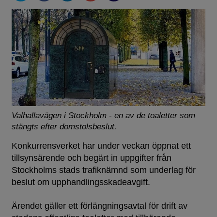
Valhallavägen i Stockholm - en av de toaletter som
stängts efter domstolsbeslut.
Konkurrensverket har under veckan öppnat ett
tillsynsärende och begärt in uppgifter från
Stockholms stads trafiknämnd som underlag för
beslut om upphandlingsskadeavgift.
Ärendet gäller ett förlängningsavtal för drift av