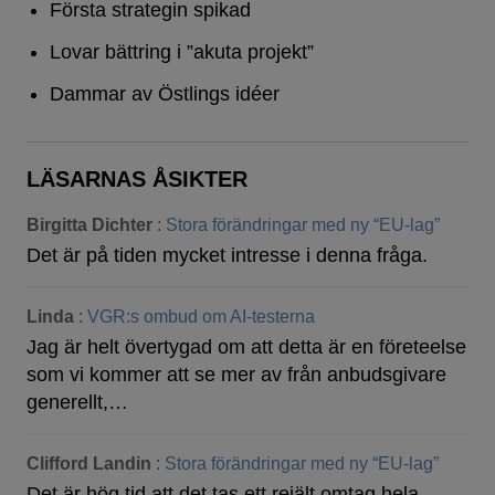
Första strategin spikad
Lovar bättring i ”akuta projekt”
Dammar av Östlings idéer
LÄSARNAS ÅSIKTER
Birgitta Dichter
:
Stora förändringar med ny “EU-lag”
Det är på tiden mycket intresse i denna fråga.
Linda
:
VGR:s ombud om AI-testerna
Jag är helt övertygad om att detta är en företeelse
som vi kommer att se mer av från anbudsgivare
generellt,…
Clifford Landin
:
Stora förändringar med ny “EU-lag”
Det är hög tid att det tas ett rejält omtag hela