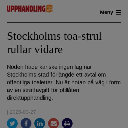
Skip
Meny
to
content
Stockholms toa-strul
rullar vidare
Nöden hade kanske ingen lag när
Stockholms stad förlängde ett avtal om
offentliga toaletter. Nu är notan på väg i form
av en straffavgift för otillåten
direktupphandling.
| 2026-03-27