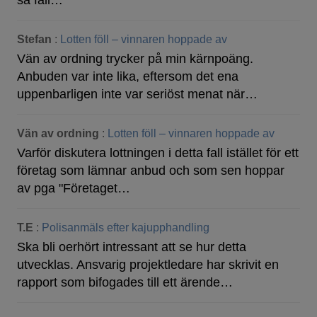
så fall…
Stefan
:
Lotten föll – vinnaren hoppade av
Vän av ordning trycker på min kärnpoäng.
Anbuden var inte lika, eftersom det ena
uppenbarligen inte var seriöst menat när…
Vän av ordning
:
Lotten föll – vinnaren hoppade av
Varför diskutera lottningen i detta fall istället för ett
företag som lämnar anbud och som sen hoppar
av pga "Företaget…
T.E
:
Polisanmäls efter kajupphandling
Ska bli oerhört intressant att se hur detta
utvecklas. Ansvarig projektledare har skrivit en
rapport som bifogades till ett ärende…