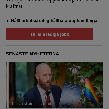
kraftnät
Hållbarhetsstrateg hållbara upphandlingar
Till alla lediga jobb
SENASTE NYHETERNA
Första strategin spikad
L