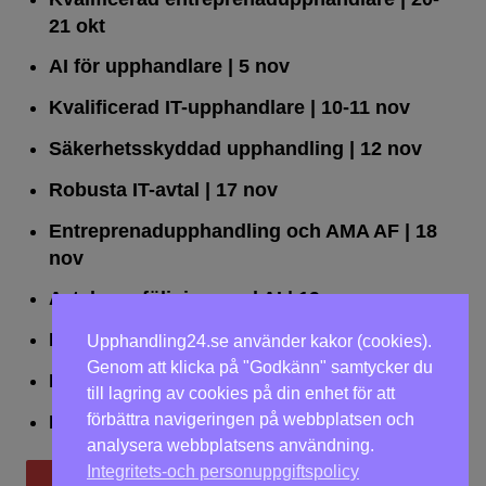
21 okt
AI för upphandlare
| 5 nov
Kvalificerad IT-upphandlare
| 10-11 nov
Säkerhetsskyddad upphandling
| 12 nov
Robusta IT-avtal
| 17 nov
Entreprenadupphandling och AMA AF
| 18
nov
Avtalsuppföljning med AI
| 19 nov
Leda upphandlingar effektivt
| 25 nov
Upphandling24.se använder kakor (cookies).
Genom att klicka på "Godkänn" samtycker du
Dialogförfaranden
| 26 nov
till lagring av cookies på din enhet för att
förbättra navigeringen på webbplatsen och
LOU på två dagar
| 2-3 dec
analysera webbplatsens användning.
Integritets-och personuppgiftspolicy