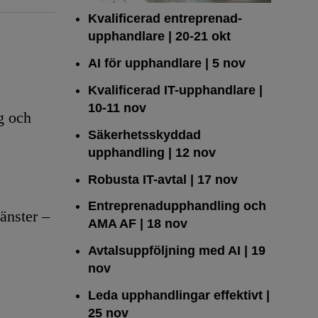
Kvalificerad entreprenad­
upphandlare
| 20-21 okt
AI för upphandlare
| 5 nov
Kvalificerad IT-upphandlare
|
10-11 nov
g och
Säkerhetsskyddad
upphandling
| 12 nov
Robusta IT-avtal
| 17 nov
Entreprenadupphandling och
änster –
AMA AF
| 18 nov
Avtalsuppföljning med AI
| 19
nov
Leda upphandlingar effektivt
|
25 nov