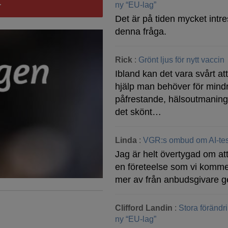
ny “EU-lag”
Det är på tiden mycket intre
denna fråga.
Rick
:
Grönt ljus för nytt vaccin
Ibland kan det vara svårt at
hjälp man behöver för mind
påfrestande, hälsoutmaning
det skönt…
Linda
:
VGR:s ombud om AI-tes
Jag är helt övertygad om att
en företeelse som vi komme
mer av från anbudsgivare g
Clifford Landin
:
Stora förändr
ny “EU-lag”