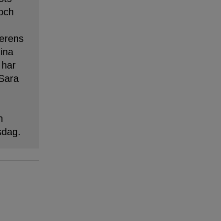
 och
erens
dina
 har
 Sara
n
sdag.