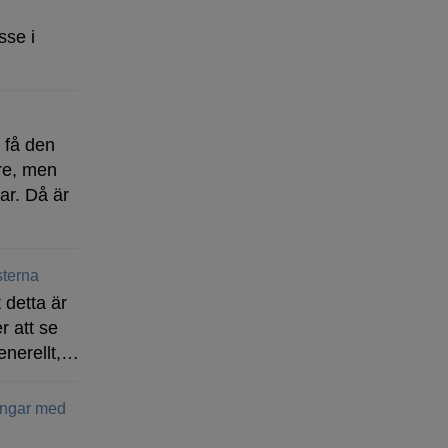
sse i
t få den
re, men
ar. Då är
terna
 detta är
r att se
enerellt,…
ingar med