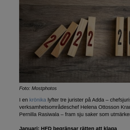
Foto: Mostphotos
I en
krönika
lyfter tre jurister på Adda – chefsju
verksamhetsområdeschef Helena Ottosson Kraus
Pernilla Rasiwala – fram sju saker som utmärke
Januari: HFD begränsar rätten att klaga