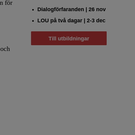
n för
Dialogförfaranden
| 26 nov
LOU på två dagar
| 2-3 dec
Till utbildningar
 och