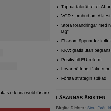
Tappar talerätt efter AI-b
VGR:s ombud om AI-test
Stora förändringar med n
lag”
EU-dom öppnar för kollek
KKV: gratis utan begräns
Positiv till EU-reform
Lovar bättring i ”akuta pr
Första strategin spikad
plats i denna webbläsare
LÄSARNAS ÅSIKTER
Birgitta Dichter
:
Stora föränd