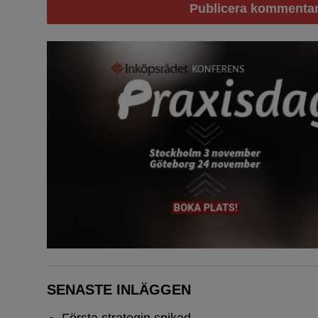
SENASTE INLÄGGEN
Första strategin spikad