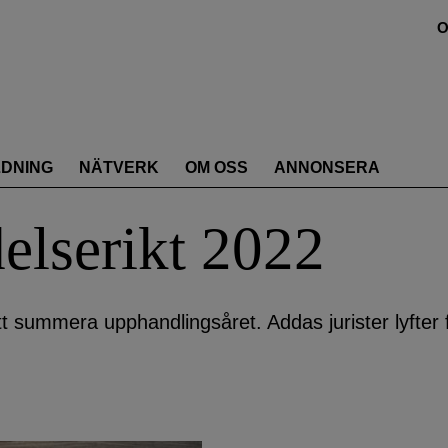
O
LDNING
NÄTVERK
OM OSS
ANNONSERA
lserikt 2022
tt summera upphandlingsåret. Addas jurister lyfter 