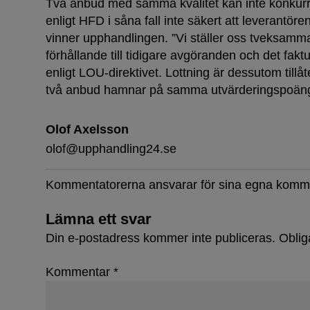
Två anbud med samma kvalitet kan inte konkurr
enligt HFD i såna fall inte säkert att leverantöre
vinner upphandlingen. ”Vi ställer oss tveksamma 
förhållande till tidigare avgöranden och det faktum 
enligt LOU-direktivet. Lottning är dessutom tillåt
två anbud hamnar på samma utvärderingspoäng”,
Olof Axelsson
olof@upphandling24.se
Kommentatorerna ansvarar för sina egna komm
Lämna ett svar
Din e-postadress kommer inte publiceras.
Oblig
Kommentar
*