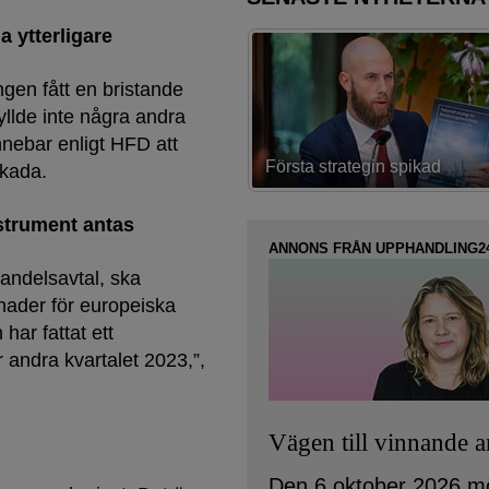
a ytterligare
ngen fått en bristande
llde inte några andra
nnebar enligt HFD att
trategin spikad
Lovar bättring i ”akuta projekt
skada.
nstrument antas
ANNONS FRÅN UPPHANDLING2
andelsavtal, ska
ader för europeiska
har fattat ett
andra kvartalet 2023,”,
Vägen till vinnande 
Den 6 oktober 2026 m