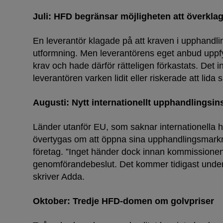
Juli: HFD begränsar möjligheten att överklag
En leverantör klagade på att kraven i upphandli
utformning. Men leverantörens eget anbud uppfy
krav och hade därför rätteligen förkastats. Det i
Första s
leverantören varken lidit eller riskerade att lida 
Augusti: Nytt internationellt upphandlingsi
Länder utanför EU, som saknar internationella h
övertygas om att öppna sina upphandlingsmarkn
företag. ”Inget händer dock innan kommissionen 
genomförandebeslut. Det kommer tidigast under 
skriver Adda.
Oktober: Tredje HFD-domen om golvpriser