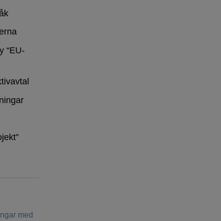
råk
erna
y “EU-
tivavtal
ningar
ojekt”
ringar med