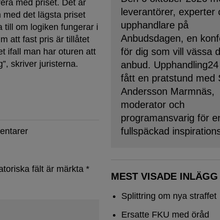
era med priset. Det är
leverantörer, experter
n med det lägsta priset
upphandlare på
till om logiken fungerar i
Anbudsdagen, en konf
att fast pris är tillåtet
för dig som vill vässa 
et ifall man har oturen att
 skriver juristerna.
anbud. Upphandling24
fått en pratstund med
Andersson Marmnäs,
moderator och
programansvarig för e
fullspäckad inspiration
entarer
atoriska fält är märkta
*
MEST VISADE INLÄGG
Splittring om nya straffet
Ersatte FKU med öråd