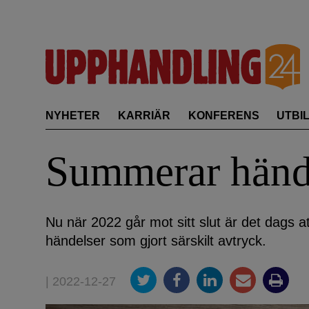
Skip
to
content
NYHETER
KARRIÄR
KONFERENS
UTBI
Summerar hände
Nu när 2022 går mot sitt slut är det dags a
händelser som gjort särskilt avtryck.
| 2022-12-27