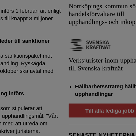
Norrköpings kommun sök
örs 1 februari är, enligt
handelsförvaltare till
 till knappt 8 miljoner
upphandlings- och inköp
eder till sanktioner
tiga sanktionspaket mot
Verksjurister inom upph
handling. Ryskägda
till Svenska kraftnät
 oktober ska avtal med
Hållbarhetsstrateg håll
ng införs
upphandlingar
som stipulerar att
Till alla lediga jobb
 upphandlingsmål. ”Vårt
gen med att utreda om
skriver juristerna.
SENASTE NYHETERNA