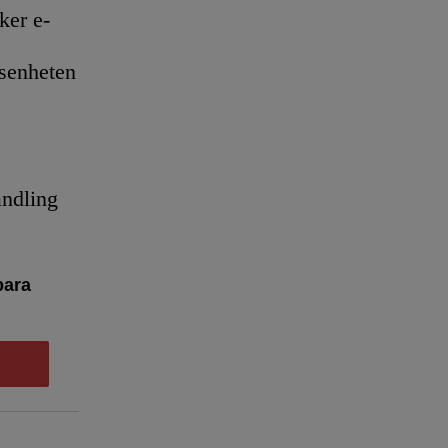
er e-
senheten
andling
bara