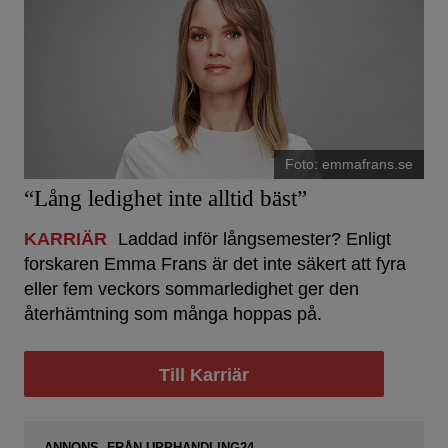
Foto: emmafrans.se
“Lång ledighet inte alltid bäst”
KARRIÄR
Laddad inför långsemester? Enligt
forskaren Emma Frans är det inte säkert att fyra
eller fem veckors sommarledighet ger den
återhämtning som många hoppas på.
Till Karriär
ANNONS FRÅN UPPHANDLING24