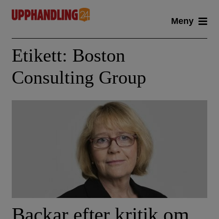
Skip
Meny
to
content
Etikett:
Boston
Consulting Group
Backar efter kritik om