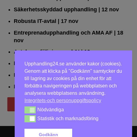
Säkerhetsskyddad upphandling
| 12 nov
Robusta IT-avtal
| 17 nov
Entreprenadupphandling och AMA AF
| 18
nov
Avtalsuppföljning med AI
| 19 nov
Leda upphandlingar effektivt
| 25 nov
Upphandling24.se använder kakor (cookies).
Genom att klicka på "Godkänn" samtycker du
Dialogförfaranden
| 26 nov
till lagring av cookies på din enhet för att
förbättra navigeringen på webbplatsen och
LOU på två dagar
| 2-3 dec
analysera webbplatsens användning.
Integritets-och personuppgiftspolicy
Till utbildningar
Nödvändiga
Nödvändiga
Statistik och marknadsföring
Statistik och marknadsföring
Godkänn