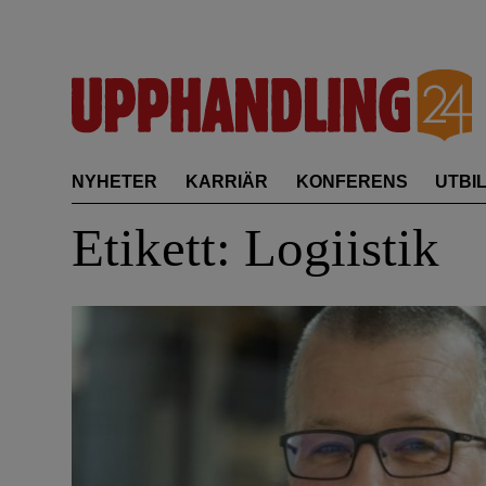
Skip
to
content
NYHETER
KARRIÄR
KONFERENS
UTBI
Etikett:
Logiistik