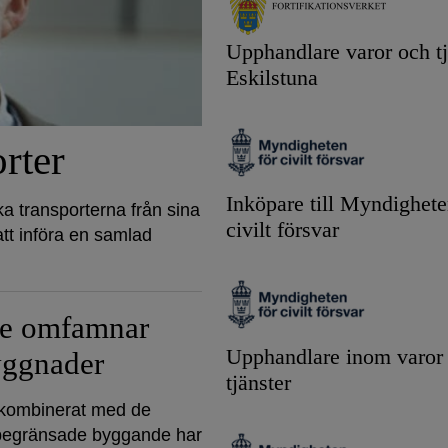
Upphandlare varor och tj
Eskilstuna
orter
Inköpare till Myndighete
a transporterna från sina
civilt försvar
tt införa en samlad
re omfamnar
Upphandlare inom varor
yggnader
tjänster
kombinerat med de
begränsade byggande har