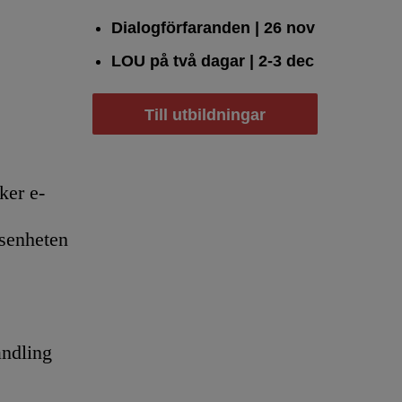
Dialogförfaranden
| 26 nov
LOU på två dagar
| 2-3 dec
Till utbildningar
er e-
senheten
andling