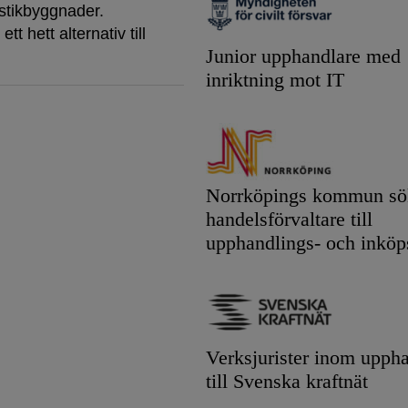
istikbyggnader.
tt hett alternativ till
Junior upphandlare med
inriktning mot IT
Norrköpings kommun sök
handelsförvaltare till
upphandlings- och inköp
Verksjurister inom upph
till Svenska kraftnät