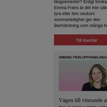
långsemester? Enligt forsk
Emma Frans är det inte säke
fyra eller fem veckors
sommarledighet ger den
återhämtning som många h
Till Karriär
ANNONS FRÅN UPPHANDLING2
Vägen till vinnande 