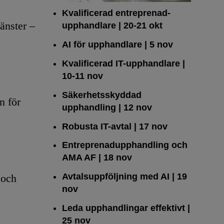
Kvalificerad entreprenad­
änster –
upphandlare
| 20-21 okt
AI för upphandlare
| 5 nov
Kvalificerad IT-upphandlare
|
10-11 nov
Säkerhetsskyddad
n för
upphandling
| 12 nov
Robusta IT-avtal
| 17 nov
Entreprenadupphandling och
AMA AF
| 18 nov
Avtalsuppföljning med AI
| 19
 och
nov
Leda upphandlingar effektivt
|
25 nov