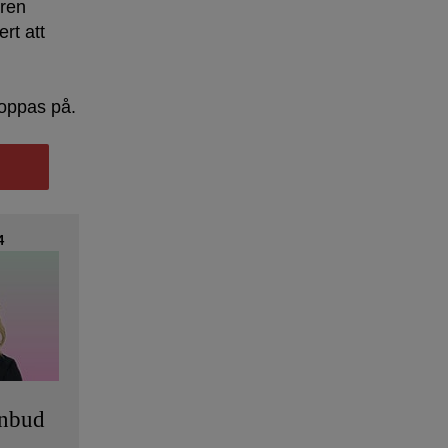
aren
rt att
oppas på.
4
anbud