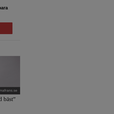
bara
mafrans.se
d bäst”