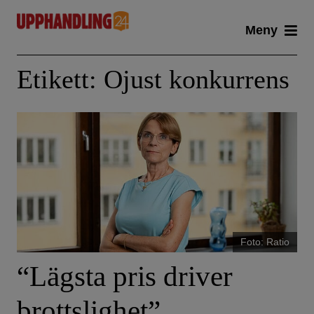
Skip
Meny
to
content
Etikett:
Ojust konkurrens
Foto: Ratio
“Lägsta pris driver
brottslighet”