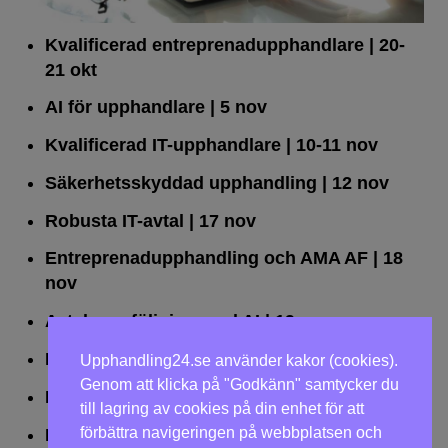
Kvalificerad entreprenad­upphandlare
| 20-
21 okt
AI för upphandlare
| 5 nov
Kvalificerad IT-upphandlare
| 10-11 nov
Säkerhetsskyddad upphandling
| 12 nov
Robusta IT-avtal
| 17 nov
Entreprenadupphandling och AMA AF
| 18
nov
Avtalsuppföljning med AI
| 19 nov
Leda upphandlingar effektivt
| 25 nov
Upphandling24.se använder kakor (cookies).
Genom att klicka på "Godkänn" samtycker du
Dialogförfaranden
| 26 nov
till lagring av cookies på din enhet för att
förbättra navigeringen på webbplatsen och
LOU på två dagar
| 2-3 dec