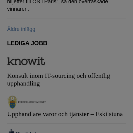
biljetter till OS i Paris”, sa den överraskade
vinnaren.
Inläggsnavigering
Äldre inlägg
LEDIGA JOBB
Konsult inom IT-sourcing och offentlig
upphandling
Upphandlare varor och tjänster – Eskilstuna