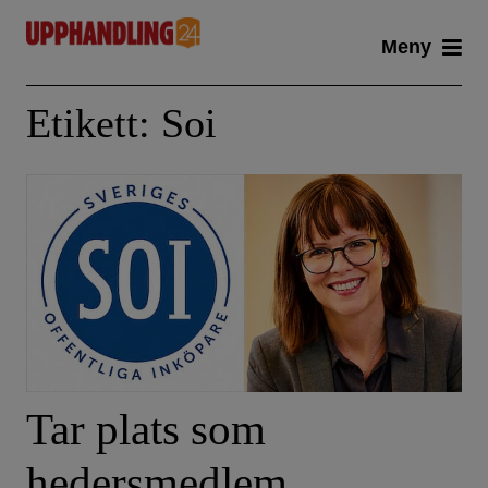
Skip
Meny
to
content
Etikett:
Soi
Tar plats som
hedersmedlem