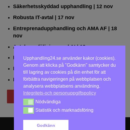
Säkerhetsskyddad upphandling
| 12 nov
Robusta IT-avtal
| 17 nov
Entreprenadupphandling och AMA AF
| 18
nov
Avtalsuppföljning med AI
| 19 nov
Leda upphandlingar effektivt
| 25 nov
Upphandling24.se använder kakor (cookies).
Genom att klicka på "Godkänn" samtycker du
Dialogförfaranden
| 26 nov
till lagring av cookies på din enhet för att
förbättra navigeringen på webbplatsen och
LOU på två dagar
| 2-3 dec
analysera webbplatsens användning.
Integritets-och personuppgiftspolicy
Till utbildningar
Nödvändiga
Nödvändiga
Statistik och marknadsföring
Statistik och marknadsföring
Godkänn