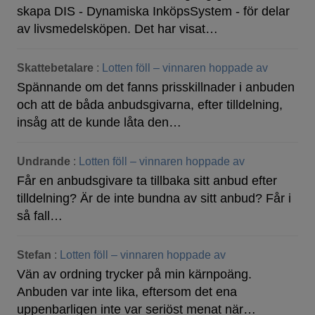
skapa DIS - Dynamiska InköpsSystem - för delar
av livsmedelsköpen. Det har visat…
Skattebetalare
:
Lotten föll – vinnaren hoppade av
Spännande om det fanns prisskillnader i anbuden
och att de båda anbudsgivarna, efter tilldelning,
insåg att de kunde låta den…
Undrande
:
Lotten föll – vinnaren hoppade av
Får en anbudsgivare ta tillbaka sitt anbud efter
tilldelning? Är de inte bundna av sitt anbud? Får i
så fall…
Stefan
:
Lotten föll – vinnaren hoppade av
Vän av ordning trycker på min kärnpoäng.
Anbuden var inte lika, eftersom det ena
uppenbarligen inte var seriöst menat när…