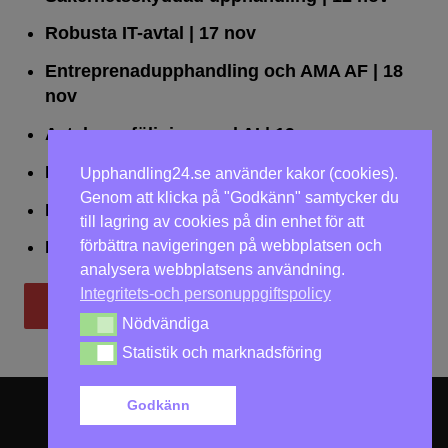
Robusta IT-avtal
| 17 nov
Entreprenadupphandling och AMA AF
| 18
nov
Avtalsuppföljning med AI
| 19 nov
Leda upphandlingar effektivt
| 25 nov
Upphandling24.se använder kakor (cookies).
Genom att klicka på "Godkänn" samtycker du
Dialogförfaranden
| 26 nov
till lagring av cookies på din enhet för att
förbättra navigeringen på webbplatsen och
LOU på två dagar
| 2-3 dec
analysera webbplatsens användning.
Integritets-och personuppgiftspolicy
Till utbildningar
Nödvändiga
Nödvändiga
Statistik och marknadsföring
Statistik och marknadsföring
Godkänn