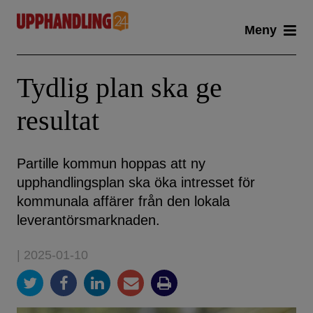
Skip
Meny
to
content
Tydlig plan ska ge
resultat
Partille kommun hoppas att ny
upphandlingsplan ska öka intresset för
kommunala affärer från den lokala
leverantörsmarknaden.
| 2025-01-10