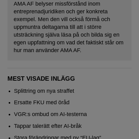
AMA AF belyser missförstånd inom
entreprenadjuridiken och ger konkreta
exempel. Men den vill också förmå och
uppmuntra deltagarna till att i större
utsträckning själva läsa på och bilda sig en
egen uppfattning om vad det faktiskt står om
hur man använder AMA AF.
MEST VISADE INLÄGG
Splittring om nya straffet
Ersatte FKU med öråd
VGR:s ombud om AI-testerna
Tappar talerätt efter AI-bråk
Stora förändringar med ny “EU-lag”