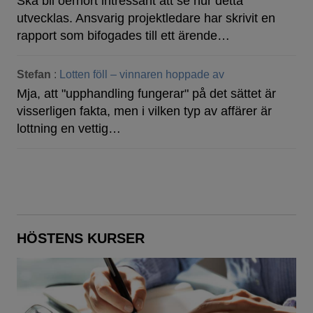
Ska bli oerhört intressant att se hur detta
utvecklas. Ansvarig projektledare har skrivit en
rapport som bifogades till ett ärende…
Stefan
:
Lotten föll – vinnaren hoppade av
Mja, att "upphandling fungerar" på det sättet är
visserligen fakta, men i vilken typ av affärer är
lottning en vettig…
HÖSTENS KURSER