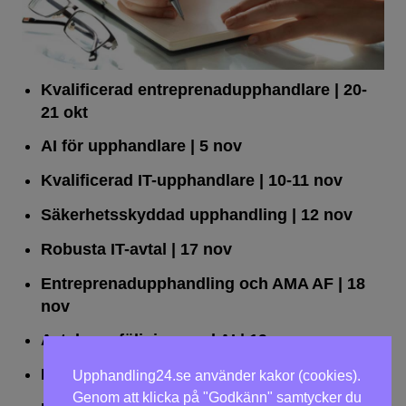
Kvalificerad entreprenad­upphandlare
| 20-
21 okt
AI för upphandlare
| 5 nov
Kvalificerad IT-upphandlare
| 10-11 nov
Säkerhetsskyddad upphandling
| 12 nov
Robusta IT-avtal
| 17 nov
Entreprenadupphandling och AMA AF
| 18
nov
Avtalsuppföljning med AI
| 19 nov
Leda upphandlingar effektivt
| 25 nov
Upphandling24.se använder kakor (cookies).
Genom att klicka på "Godkänn" samtycker du