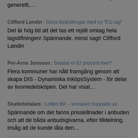
generellt,…
Clifford Landin
:
Stora förändringar med ny “EU-lag”
Det är hög tid att det tas ett rejält omtag hela
lagstiftningen! Spännande, minst sagt! Clifford
Landin
Per-Arne Jonsson
:
Betalar ni 62 procent mer?
Flera kommuner har nått framgång genom att
skapa DIS - Dynamiska InköpsSystem - för delar
av livsmedelsköpen. Det har visat…
Skattebetalare
:
Lotten föll – vinnaren hoppade av
Spännande om det fanns prisskillnader i anbuden
och att de båda anbudsgivarna, efter tilldelning,
insåg att de kunde låta den…