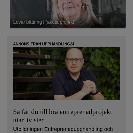
Lovar bättring i ”akuta projekt”
K
ANNONS FRÅN UPPHANDLING24
Så får du till bra entreprenadprojekt
utan tvister
Utbildningen Entreprenadupphandling och