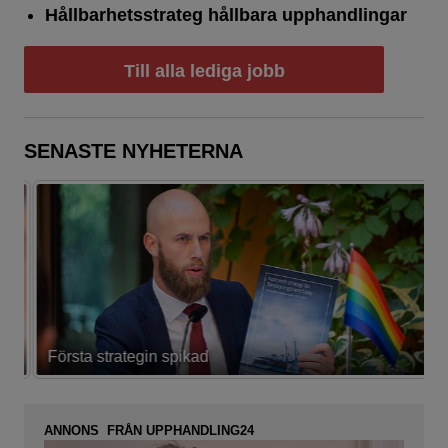
Hållbarhetsstrateg hållbara upphandlingar
Till alla lediga jobb
SENASTE NYHETERNA
Första strategin spikad
L
ANNONS FRÅN UPPHANDLING24