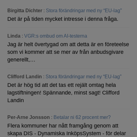
Birgitta Dichter
:
Stora förändringar med ny “EU-lag”
Det är på tiden mycket intresse i denna fråga.
Linda
:
VGR:s ombud om AI-testerna
Jag är helt övertygad om att detta är en företeelse
som vi kommer att se mer av från anbudsgivare
generellt,…
Clifford Landin
:
Stora förändringar med ny “EU-lag”
Det är hög tid att det tas ett rejält omtag hela
lagstiftningen! Spännande, minst sagt! Clifford
Landin
Per-Arne Jonsson
:
Betalar ni 62 procent mer?
Flera kommuner har nått framgång genom att
skapa DIS - Dynamiska InköpsSystem - för delar