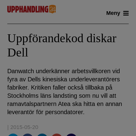
Skip
Meny
to
content
Uppförandekod diskar
Dell
Danwatch underkänner arbetsvillkoren vid
fyra av Dells kinesiska underleverantörers
fabriker. Kritiken faller också tillbaka på
Stockholms läns landsting som nu vill att
ramavtalspartnern Atea ska hitta en annan
leverantör för persondatorer.
| 2015-05-20