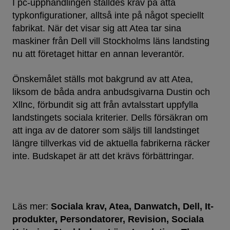
I pc-upphandlingen ställdes krav på åtta
typkonfigurationer, alltså inte på något speciellt
fabrikat. När det visar sig att Atea tar sina
maskiner från Dell vill Stockholms läns landsting
nu att företaget hittar en annan leverantör.
Önskemålet ställs mot bakgrund av att Atea,
liksom de båda andra anbudsgivarna Dustin och
Xllnc, förbundit sig att från avtalsstart uppfylla
landstingets sociala kriterier. Dells försäkran om
att inga av de datorer som säljs till landstinget
längre tillverkas vid de aktuella fabrikerna räcker
inte. Budskapet är att det krävs förbättringar.
Läs mer:
Sociala krav
Atea
Danwatch
Dell
It-
produkter
Persondatorer
Revision
Sociala