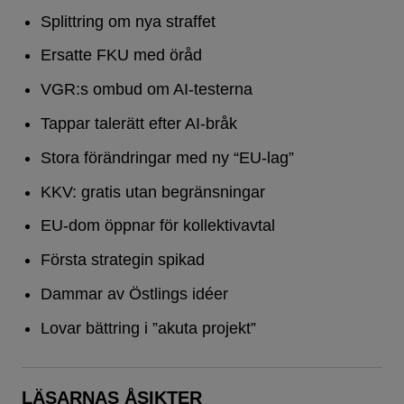
Splittring om nya straffet
Ersatte FKU med öråd
VGR:s ombud om AI-testerna
Tappar talerätt efter AI-bråk
Stora förändringar med ny “EU-lag”
KKV: gratis utan begränsningar
EU-dom öppnar för kollektivavtal
Första strategin spikad
Dammar av Östlings idéer
Lovar bättring i ”akuta projekt”
LÄSARNAS ÅSIKTER