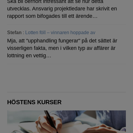
Ska bli oerhört intressant att se hur detta
utvecklas. Ansvarig projektledare har skrivit en
rapport som bifogades till ett ärende…
Stefan
:
Lotten föll – vinnaren hoppade av
Mja, att "upphandling fungerar" på det sättet är
visserligen fakta, men i vilken typ av affärer är
lottning en vettig…
HÖSTENS KURSER