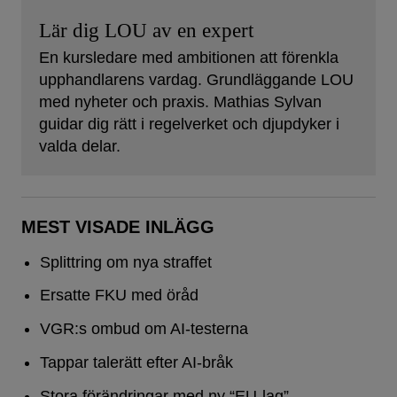
Lär dig LOU av en expert
En kursledare med ambitionen att förenkla
upphandlarens vardag. Grundläggande LOU
med nyheter och praxis. Mathias Sylvan
guidar dig rätt i regelverket och djupdyker i
valda delar.
MEST VISADE INLÄGG
Splittring om nya straffet
Ersatte FKU med öråd
VGR:s ombud om AI-testerna
Tappar talerätt efter AI-bråk
Stora förändringar med ny “EU-lag”