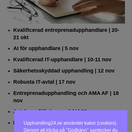
Kvalificerad entreprenad­upphandlare
| 20-
21 okt
AI för upphandlare
| 5 nov
Kvalificerad IT-upphandlare
| 10-11 nov
Säkerhetsskyddad upphandling
| 12 nov
Robusta IT-avtal
| 17 nov
Entreprenadupphandling och AMA AF
| 18
nov
Avtalsuppföljning med AI
| 19 nov
Leda upphandlingar effektivt
| 25 nov
Upphandling24.se använder kakor (cookies).
Genom att klicka på "Godkänn" samtycker du