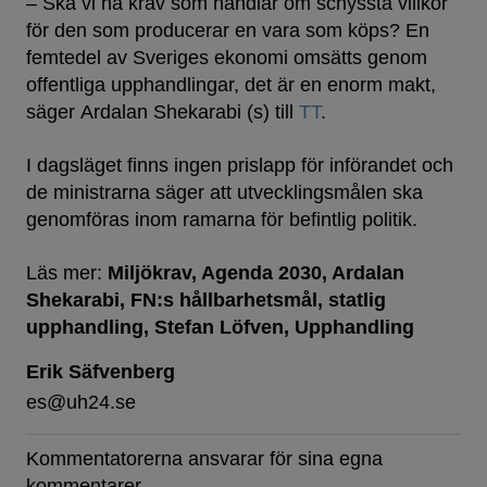
– Ska vi ha krav som handlar om schyssta villkor
för den som producerar en vara som köps? En
femtedel av Sveriges ekonomi omsätts genom
offentliga upphandlingar, det är en enorm makt,
säger Ardalan Shekarabi (s) till
TT
.
I dagsläget finns ingen prislapp för införandet och
de ministrarna säger att utvecklingsmålen ska
genomföras inom ramarna för befintlig politik.
Läs mer:
Miljökrav
Agenda 2030
Ardalan
Shekarabi
FN:s hållbarhetsmål
statlig
upphandling
Stefan Löfven
Upphandling
Erik Säfvenberg
es@uh24.se
Kommentatorerna ansvarar för sina egna
kommentarer