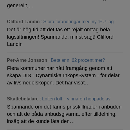
generellt,…
Clifford Landin
:
Stora förändringar med ny “EU-lag”
Det är hög tid att det tas ett rejält omtag hela
lagstiftningen! Spännande, minst sagt! Clifford
Landin
Per-Arne Jonsson
:
Betalar ni 62 procent mer?
Flera kommuner har nått framgång genom att
skapa DIS - Dynamiska InköpsSystem - för delar
av livsmedelsköpen. Det har visat…
Skattebetalare
:
Lotten föll – vinnaren hoppade av
Spännande om det fanns prisskillnader i anbuden
och att de båda anbudsgivarna, efter tilldelning,
insåg att de kunde låta den…