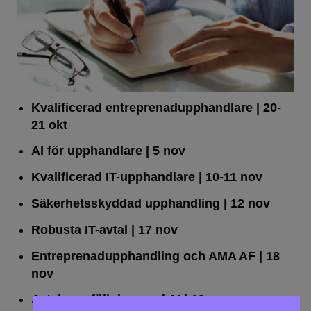
Kvalificerad entreprenad­upphandlare
| 20-
21 okt
AI för upphandlare
| 5 nov
Kvalificerad IT-upphandlare
| 10-11 nov
Säkerhetsskyddad upphandling
| 12 nov
Robusta IT-avtal
| 17 nov
Entreprenadupphandling och AMA AF
| 18
nov
Avtalsuppföljning med AI
| 19 nov