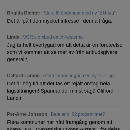
Birgitta Dichter
:
Stora förändringar med ny “EU-lag”
Det är på tiden mycket intresse i denna fråga.
Linda
:
VGR:s ombud om AI-testerna
Jag är helt övertygad om att detta är en företeelse
som vi kommer att se mer av från anbudsgivare
generellt,…
Clifford Landin
:
Stora förändringar med ny “EU-lag”
Det är hög tid att det tas ett rejält omtag hela
lagstiftningen! Spännande, minst sagt! Clifford
Landin
Per-Arne Jonsson
:
Betalar ni 62 procent mer?
Flera kommuner har nått framgång genom att
skapa DIS - Dynamiska InköpsSystem - för delar