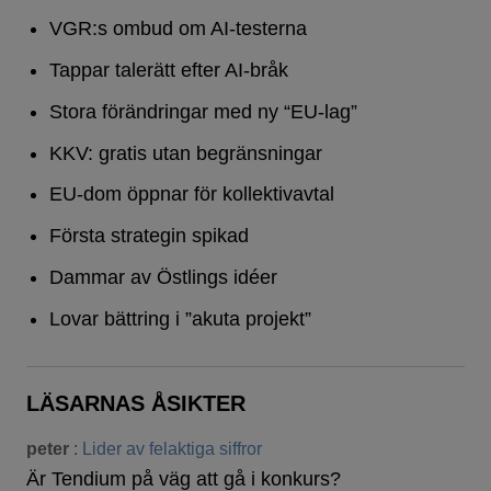
VGR:s ombud om AI-testerna
Tappar talerätt efter AI-bråk
Stora förändringar med ny “EU-lag”
KKV: gratis utan begränsningar
EU-dom öppnar för kollektivavtal
Första strategin spikad
Dammar av Östlings idéer
Lovar bättring i ”akuta projekt”
LÄSARNAS ÅSIKTER
peter
:
Lider av felaktiga siffror
Är Tendium på väg att gå i konkurs?