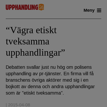
Skip
Meny
to
content
“Vägra etiskt
tveksamma
upphandlingar”
Debatten svallar just nu hög om polisens
upphandling av pr-tjänster. En firma vill få
branschens övriga aktörer med sig i en
bojkott av denna och andra upphandlingar
som är "etiskt tveksamma".
| 2015-04-08