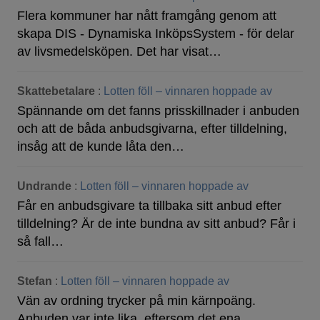
Flera kommuner har nått framgång genom att
skapa DIS - Dynamiska InköpsSystem - för delar
av livsmedelsköpen. Det har visat…
Skattebetalare
:
Lotten föll – vinnaren hoppade av
Spännande om det fanns prisskillnader i anbuden
och att de båda anbudsgivarna, efter tilldelning,
insåg att de kunde låta den…
Undrande
:
Lotten föll – vinnaren hoppade av
Får en anbudsgivare ta tillbaka sitt anbud efter
tilldelning? Är de inte bundna av sitt anbud? Får i
så fall…
Stefan
:
Lotten föll – vinnaren hoppade av
Vän av ordning trycker på min kärnpoäng.
Anbuden var inte lika, eftersom det ena