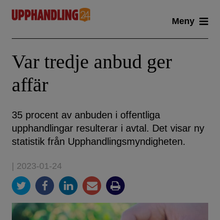
Skip
Meny
to
content
Var tredje anbud ger
affär
35 procent av anbuden i offentliga
upphandlingar resulterar i avtal. Det visar ny
statistik från Upphandlingsmyndigheten.
| 2023-01-24