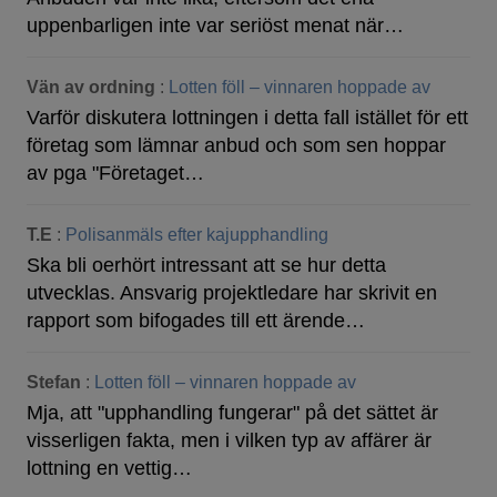
uppenbarligen inte var seriöst menat när…
Vän av ordning
:
Lotten föll – vinnaren hoppade av
Varför diskutera lottningen i detta fall istället för ett
företag som lämnar anbud och som sen hoppar
av pga "Företaget…
T.E
:
Polisanmäls efter kajupphandling
Ska bli oerhört intressant att se hur detta
utvecklas. Ansvarig projektledare har skrivit en
rapport som bifogades till ett ärende…
Stefan
:
Lotten föll – vinnaren hoppade av
Mja, att "upphandling fungerar" på det sättet är
visserligen fakta, men i vilken typ av affärer är
lottning en vettig…