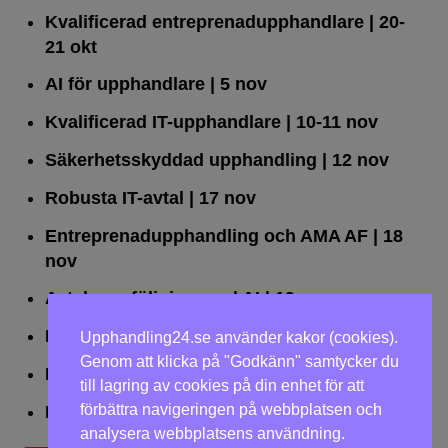
Kvalificerad entreprenad­upphandlare
| 20-
21 okt
AI för upphandlare
| 5 nov
Kvalificerad IT-upphandlare
| 10-11 nov
Säkerhetsskyddad upphandling
| 12 nov
Robusta IT-avtal
| 17 nov
Entreprenadupphandling och AMA AF
| 18
nov
Avtalsuppföljning med AI
| 19 nov
Leda upphandlingar effektivt
| 25 nov
Upphandling24.se använder kakor (cookies).
Genom att klicka på "Godkänn" samtycker du
Dialogförfaranden
| 26 nov
till lagring av cookies på din enhet för att
förbättra navigeringen på webbplatsen och
LOU på två dagar
| 2-3 dec
analysera webbplatsens användning.