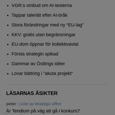
VGR:s ombud om AI-testerna
Tappar talerätt efter AI-bråk
Stora förändringar med ny “EU-lag”
KKV: gratis utan begränsningar
EU-dom öppnar för kollektivavtal
Första strategin spikad
Dammar av Östlings idéer
Lovar bättring i ”akuta projekt”
LÄSARNAS ÅSIKTER
peter
:
Lider av felaktiga siffror
Är Tendium på väg att gå i konkurs?