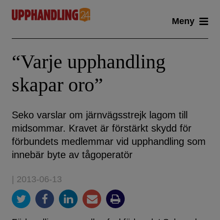
Skip
Meny
to
content
“Varje upphandling
skapar oro”
Seko varslar om järnvägsstrejk lagom till
midsommar. Kravet är förstärkt skydd för
förbundets medlemmar vid upphandling som
innebär byte av tågoperatör
| 2013-06-13