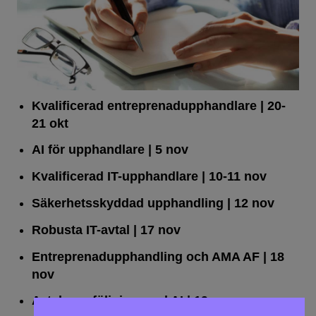
Kvalificerad entreprenad­upphandlare
| 20-
21 okt
AI för upphandlare
| 5 nov
Kvalificerad IT-upphandlare
| 10-11 nov
Säkerhetsskyddad upphandling
| 12 nov
Robusta IT-avtal
| 17 nov
Entreprenadupphandling och AMA AF
| 18
nov
Avtalsuppföljning med AI
| 19 nov