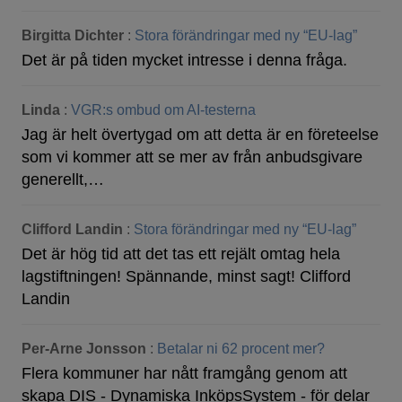
Birgitta Dichter
:
Stora förändringar med ny “EU-lag”
Det är på tiden mycket intresse i denna fråga.
Linda
:
VGR:s ombud om AI-testerna
Jag är helt övertygad om att detta är en företeelse
som vi kommer att se mer av från anbudsgivare
generellt,…
Clifford Landin
:
Stora förändringar med ny “EU-lag”
Det är hög tid att det tas ett rejält omtag hela
lagstiftningen! Spännande, minst sagt! Clifford
Landin
Per-Arne Jonsson
:
Betalar ni 62 procent mer?
Flera kommuner har nått framgång genom att
skapa DIS - Dynamiska InköpsSystem - för delar