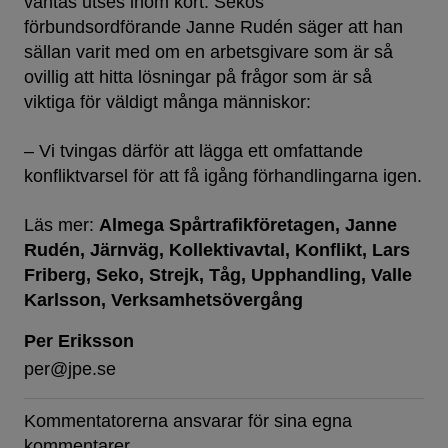
väntas utses inom kort. Sekos
förbundsordförande Janne Rudén säger att han
sällan varit med om en arbetsgivare som är så
ovillig att hitta lösningar på frågor som är så
viktiga för väldigt många människor:
– Vi tvingas därför att lägga ett omfattande
konfliktvarsel för att få igång förhandlingarna igen.
Läs mer:
Almega Spårtrafikföretagen
Janne
Rudén
Järnväg
Kollektivavtal
Konflikt
Lars
Friberg
Seko
Strejk
Tåg
Upphandling
Valle
Karlsson
Verksamhetsövergång
Per Eriksson
per@jpe.se
Kommentatorerna ansvarar för sina egna
kommentarer