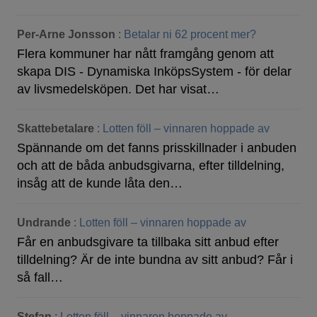
Per-Arne Jonsson
:
Betalar ni 62 procent mer?
Flera kommuner har nått framgång genom att
skapa DIS - Dynamiska InköpsSystem - för delar
av livsmedelsköpen. Det har visat…
Skattebetalare
:
Lotten föll – vinnaren hoppade av
Spännande om det fanns prisskillnader i anbuden
och att de båda anbudsgivarna, efter tilldelning,
insåg att de kunde låta den…
Undrande
:
Lotten föll – vinnaren hoppade av
Får en anbudsgivare ta tillbaka sitt anbud efter
tilldelning? Är de inte bundna av sitt anbud? Får i
så fall…
Stefan
:
Lotten föll – vinnaren hoppade av