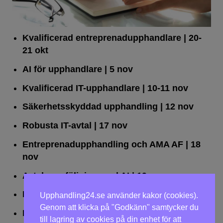
Kvalificerad entreprenad­upphandlare
| 20-
21 okt
AI för upphandlare
| 5 nov
Kvalificerad IT-upphandlare
| 10-11 nov
Säkerhetsskyddad upphandling
| 12 nov
Robusta IT-avtal
| 17 nov
Entreprenadupphandling och AMA AF
| 18
nov
Avtalsuppföljning med AI
| 19 nov
Leda upphandlingar effektivt
| 25 nov
Upphandling24.se använder kakor (cookies).
Genom att klicka på "Godkänn" samtycker du
Dialogförfaranden
| 26 nov
till lagring av cookies på din enhet för att