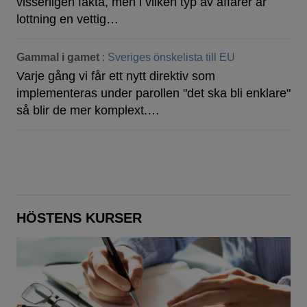
visserligen fakta, men i vilken typ av affärer är
lottning en vettig…
Gammal i gamet
:
Sveriges önskelista till EU
Varje gång vi får ett nytt direktiv som
implementeras under parollen "det ska bli enklare"
så blir de mer komplext.…
HÖSTENS KURSER