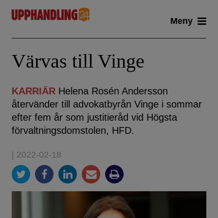
Skip
Meny
to
content
Värvas till Vinge
KARRIÄR
Helena Rosén Andersson
återvänder till advokatbyrån Vinge i sommar
efter fem år som justitieråd vid Högsta
förvaltningsdomstolen, HFD.
| 2022-02-18