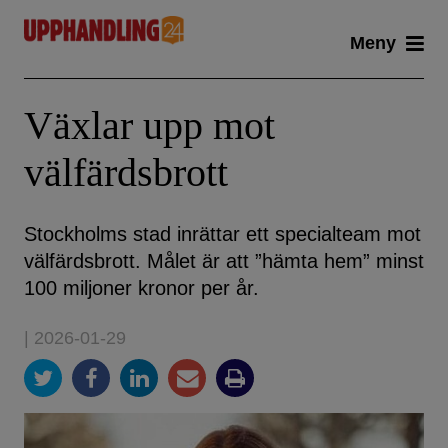
Skip
Meny
to
content
Växlar upp mot
välfärdsbrott
Stockholms stad inrättar ett specialteam mot
välfärdsbrott. Målet är att ”hämta hem” minst
100 miljoner kronor per år.
| 2026-01-29