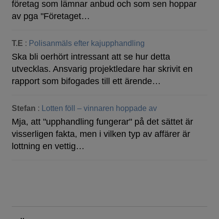
företag som lämnar anbud och som sen hoppar
av pga "Företaget…
T.E
:
Polisanmäls efter kajupphandling
Ska bli oerhört intressant att se hur detta
utvecklas. Ansvarig projektledare har skrivit en
rapport som bifogades till ett ärende…
Stefan
:
Lotten föll – vinnaren hoppade av
Mja, att "upphandling fungerar" på det sättet är
visserligen fakta, men i vilken typ av affärer är
lottning en vettig…