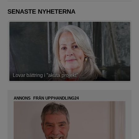
SENASTE NYHETERNA
Lovar bättring i ”akuta projekt”
K
ANNONS FRÅN UPPHANDLING24