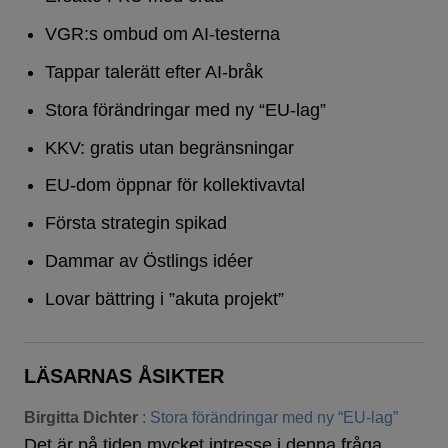
VGR:s ombud om AI-testerna
Tappar talerätt efter AI-bråk
Stora förändringar med ny “EU-lag”
KKV: gratis utan begränsningar
EU-dom öppnar för kollektivavtal
Första strategin spikad
Dammar av Östlings idéer
Lovar bättring i ”akuta projekt”
LÄSARNAS ÅSIKTER
Birgitta Dichter
:
Stora förändringar med ny “EU-lag”
Det är på tiden mycket intresse i denna fråga.