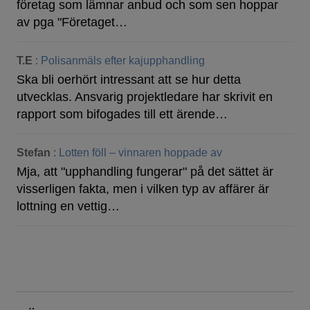
företag som lämnar anbud och som sen hoppar
av pga "Företaget…
T.E
:
Polisanmäls efter kajupphandling
Ska bli oerhört intressant att se hur detta
utvecklas. Ansvarig projektledare har skrivit en
rapport som bifogades till ett ärende…
Stefan
:
Lotten föll – vinnaren hoppade av
Mja, att "upphandling fungerar" på det sättet är
visserligen fakta, men i vilken typ av affärer är
lottning en vettig…