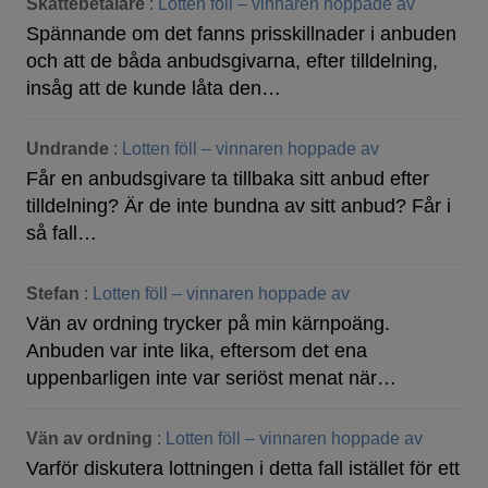
Skattebetalare
:
Lotten föll – vinnaren hoppade av
Spännande om det fanns prisskillnader i anbuden
och att de båda anbudsgivarna, efter tilldelning,
insåg att de kunde låta den…
Undrande
:
Lotten föll – vinnaren hoppade av
Får en anbudsgivare ta tillbaka sitt anbud efter
tilldelning? Är de inte bundna av sitt anbud? Får i
så fall…
Stefan
:
Lotten föll – vinnaren hoppade av
Vän av ordning trycker på min kärnpoäng.
Anbuden var inte lika, eftersom det ena
uppenbarligen inte var seriöst menat när…
Vän av ordning
:
Lotten föll – vinnaren hoppade av
Varför diskutera lottningen i detta fall istället för ett