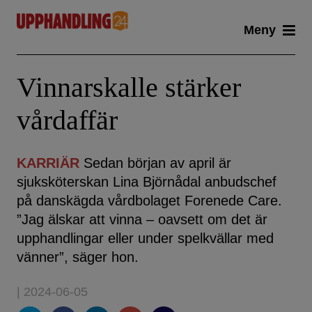
Skip
Meny
to
content
Vinnarskalle stärker
vårdaffär
KARRIÄR
Sedan början av april är
sjuksköterskan Lina Björnådal anbudschef
på danskägda vårdbolaget Forenede Care.
”Jag älskar att vinna – oavsett om det är
upphandlingar eller under spelkvällar med
vänner”, säger hon.
| 2024-06-05