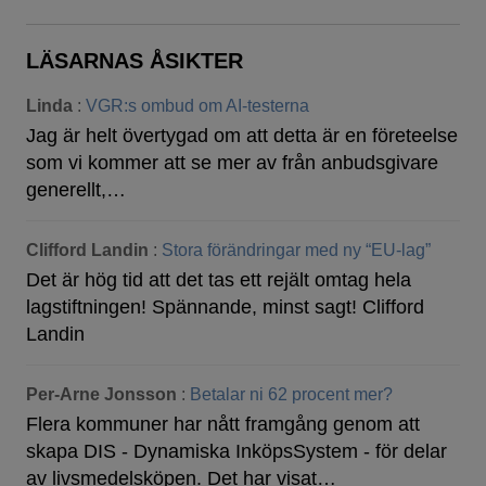
LÄSARNAS ÅSIKTER
Linda
:
VGR:s ombud om AI-testerna
Jag är helt övertygad om att detta är en företeelse
som vi kommer att se mer av från anbudsgivare
generellt,…
Clifford Landin
:
Stora förändringar med ny “EU-lag”
Det är hög tid att det tas ett rejält omtag hela
lagstiftningen! Spännande, minst sagt! Clifford
Landin
Per-Arne Jonsson
:
Betalar ni 62 procent mer?
Flera kommuner har nått framgång genom att
skapa DIS - Dynamiska InköpsSystem - för delar
av livsmedelsköpen. Det har visat…