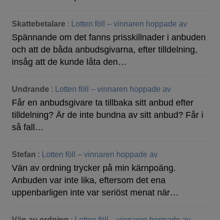
Skattebetalare
:
Lotten föll – vinnaren hoppade av
Spännande om det fanns prisskillnader i anbuden
och att de båda anbudsgivarna, efter tilldelning,
insåg att de kunde låta den…
Undrande
:
Lotten föll – vinnaren hoppade av
Får en anbudsgivare ta tillbaka sitt anbud efter
tilldelning? Är de inte bundna av sitt anbud? Får i
så fall…
Stefan
:
Lotten föll – vinnaren hoppade av
Vän av ordning trycker på min kärnpoäng.
Anbuden var inte lika, eftersom det ena
uppenbarligen inte var seriöst menat när…
Vän av ordning
:
Lotten föll – vinnaren hoppade av