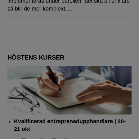
implementeras under parollen "det ska bli enklare"
så blir de mer komplext.…
HÖSTENS KURSER
Kvalificerad entreprenad­upphandlare
| 20-
21 okt