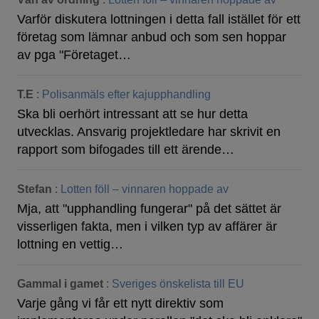
Varför diskutera lottningen i detta fall istället för ett
företag som lämnar anbud och som sen hoppar
av pga "Företaget…
T.E
:
Polisanmäls efter kajupphandling
Ska bli oerhört intressant att se hur detta
utvecklas. Ansvarig projektledare har skrivit en
rapport som bifogades till ett ärende…
Stefan
:
Lotten föll – vinnaren hoppade av
Mja, att "upphandling fungerar" på det sättet är
visserligen fakta, men i vilken typ av affärer är
lottning en vettig…
Gammal i gamet
:
Sveriges önskelista till EU
Varje gång vi får ett nytt direktiv som