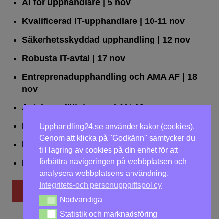
AI för upphandlare
| 5 nov
Kvalificerad IT-upphandlare
| 10-11 nov
Säkerhetsskyddad upphandling
| 12 nov
Robusta IT-avtal
| 17 nov
Entreprenadupphandling och AMA AF
| 18
nov
Avtalsuppföljning med AI
| 19 nov
Leda upphandlingar effektivt
| 25 nov
Upphandling24.se använder kakor (cookies).
Genom att klicka på "Godkänn" samtycker du
Dialogförfaranden
| 26 nov
till lagring av cookies på din enhet för att
förbättra navigeringen på webbplatsen och
LOU på två dagar
| 2-3 dec
analysera webbplatsens användning.
Integritets-och personuppgiftspolicy
Till utbildningar
Nödvändiga
Nödvändiga
Statistik och marknadsföring
Statistik och marknadsföring