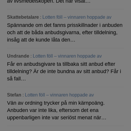
av livsmedelsköpen. Det har visat…
Skattebetalare
:
Lotten föll – vinnaren hoppade av
Spännande om det fanns prisskillnader i anbuden
och att de båda anbudsgivarna, efter tilldelning,
insåg att de kunde låta den…
Undrande
:
Lotten föll – vinnaren hoppade av
Får en anbudsgivare ta tillbaka sitt anbud efter
tilldelning? Är de inte bundna av sitt anbud? Får i
så fall…
Stefan
:
Lotten föll – vinnaren hoppade av
Vän av ordning trycker på min kärnpoäng.
Anbuden var inte lika, eftersom det ena
uppenbarligen inte var seriöst menat när…