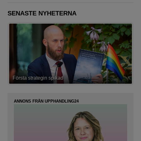
SENASTE NYHETERNA
Första strategin spikad
L
ANNONS FRÅN UPPHANDLING24