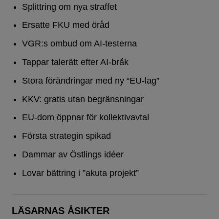
Splittring om nya straffet
Ersatte FKU med öråd
VGR:s ombud om AI-testerna
Tappar talerätt efter AI-bråk
Stora förändringar med ny “EU-lag”
KKV: gratis utan begränsningar
EU-dom öppnar för kollektivavtal
Första strategin spikad
Dammar av Östlings idéer
Lovar bättring i ”akuta projekt”
LÄSARNAS ÅSIKTER