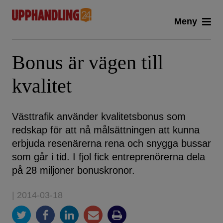
Skip
Meny
to
content
Bonus är vägen till
kvalitet
Västtrafik använder kvalitetsbonus som
redskap för att nå målsättningen att kunna
erbjuda resenärerna rena och snygga bussar
som går i tid. I fjol fick entreprenörerna dela
på 28 miljoner bonuskronor.
| 2014-03-18