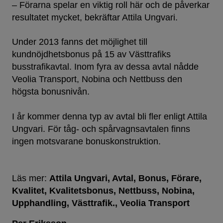
– Förarna spelar en viktig roll här och de påverkar
resultatet mycket, bekräftar Attila Ungvari.
Under 2013 fanns det möjlighet till
kundnöjdhetsbonus på 15 av Västtrafiks
busstrafikavtal. Inom fyra av dessa avtal nådde
Veolia Transport, Nobina och Nettbuss den
högsta bonusnivån.
I år kommer denna typ av avtal bli fler enligt Attila
Ungvari. För tåg- och spårvagnsavtalen finns
ingen motsvarane bonuskonstruktion.
Läs mer:
Attila Ungvari
Avtal
Bonus
Förare
Kvalitet
Kvalitetsbonus
Nettbuss
Nobina
Upphandling
Västtrafik.
Veolia Transport