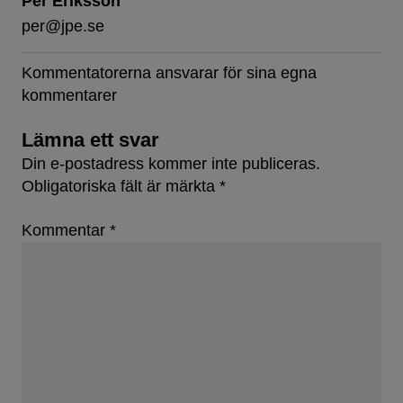
Per Eriksson
per@jpe.se
Kommentatorerna ansvarar för sina egna
kommentarer
Lämna ett svar
Din e-postadress kommer inte publiceras.
Obligatoriska fält är märkta
*
Kommentar
*