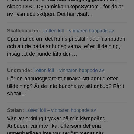
skapa DIS - Dynamiska InköpsSystem - för delar
av livsmedelsköpen. Det har visat…
Skattebetalare
:
Lotten föll – vinnaren hoppade av
Spännande om det fanns prisskillnader i anbuden
och att de båda anbudsgivarna, efter tilldelning,
insåg att de kunde låta den…
Undrande
:
Lotten föll – vinnaren hoppade av
Får en anbudsgivare ta tillbaka sitt anbud efter
tilldelning? Är de inte bundna av sitt anbud? Får i
så fall…
Stefan
:
Lotten föll – vinnaren hoppade av
Vän av ordning trycker på min kärnpoäng.
Anbuden var inte lika, eftersom det ena
uppenbarligen inte var seriöst menat när…