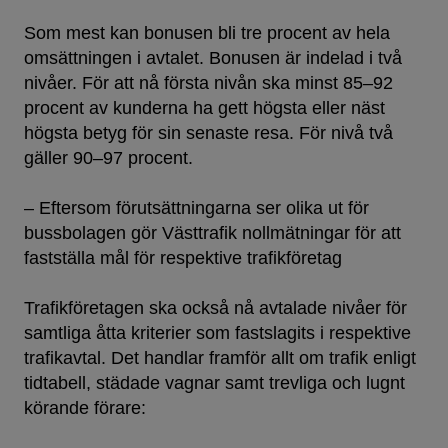
Som mest kan bonusen bli tre procent av hela
omsättningen i avtalet. Bonusen är indelad i två
nivåer. För att nå första nivån ska minst 85–92
procent av kunderna ha gett högsta eller näst
högsta betyg för sin senaste resa. För nivå två
gäller 90–97 procent.
– Eftersom förutsättningarna ser olika ut för
bussbolagen gör Västtrafik nollmätningar för att
fastställa mål för respektive trafikföretag
Trafikföretagen ska också nå avtalade nivåer för
samtliga åtta kriterier som fastslagits i respektive
trafikavtal. Det handlar framför allt om trafik enligt
tidtabell, städade vagnar samt trevliga och lugnt
körande förare: