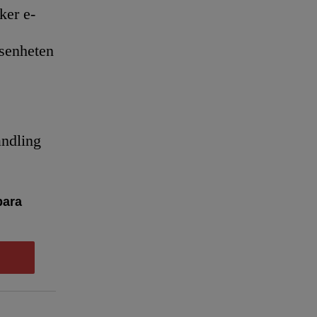
er e-
senheten
andling
bara