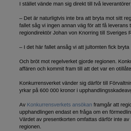
I stället vände man sig direkt till två leverantöre
– Det är naturligtvis inte bra att bryta mot sitt r
fallet såg vi ingen annan väg för att få leverans ti
regiondirektör Johan von Knorring till Sveriges R
– I det här fallet ansåg vi att jultomten fick bryt
Och bröt mot regelverket gjorde regionen. Konk
affären och kommit fram till att det var en otillå
Konkurrensverket vänder sig därför till Förvaltn
yrkar på 600 000 kronor i upphandlingsskadeavg
Av
Konkurrensverkets ansökan
framgår att regi
upphandlingen endast en fråga om en förmedlin
Värdet av presentkorten omfattas därför inte av
regionen.