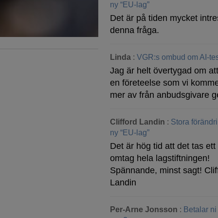
ny “EU-lag”
Det är på tiden mycket intre
denna fråga.
Linda
:
VGR:s ombud om AI-tes
Jag är helt övertygad om att
en företeelse som vi komme
mer av från anbudsgivare g
Clifford Landin
:
Stora förändr
ny “EU-lag”
Det är hög tid att det tas ett 
omtag hela lagstiftningen!
Spännande, minst sagt! Clif
Landin
Per-Arne Jonsson
:
Betalar ni