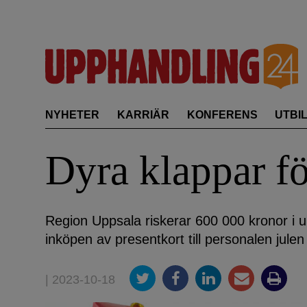
Skip
to
content
NYHETER
KARRIÄR
KONFERENS
UTBI
Dyra klappar f
Region Uppsala riskerar 600 000 kronor i 
inköpen av presentkort till personalen julen
| 2023-10-18