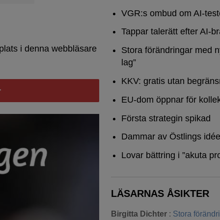
VGR:s ombud om AI-test
Tappar talerätt efter AI-b
plats i denna webbläsare
Stora förändringar med n
lag”
KKV: gratis utan begräns
EU-dom öppnar för kollek
Första strategin spikad
Dammar av Östlings idée
Lovar bättring i ”akuta pr
LÄSARNAS ÅSIKTER
Birgitta Dichter
:
Stora föränd