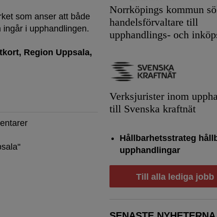
Norrköpings kommun sök
ket som anser att både
handelsförvaltare till
 ingår i upphandlingen.
upphandlings- och inköp
tkort
Region Uppsala
Verksjurister inom upph
till Svenska kraftnät
entarer
Hållbarhetsstrateg håll
psala
"
upphandlingar
Till alla lediga jobb
SENASTE NYHETERNA