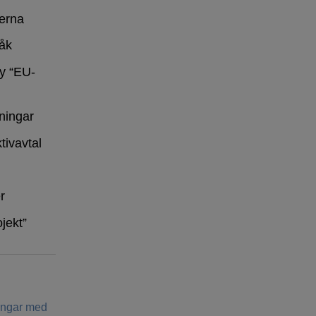
erna
råk
y “EU-
ningar
tivavtal
r
ojekt”
ringar med