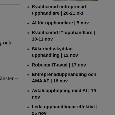
Kvalificerad entreprenad­
upphandlare
| 20-21 okt
AI för upphandlare
| 5 nov
Kvalificerad IT-upphandlare
|
10-11 nov
g och
Säkerhetsskyddad
upphandling
| 12 nov
Robusta IT-avtal
| 17 nov
Entreprenadupphandling och
änster –
AMA AF
| 18 nov
Avtalsuppföljning med AI
| 19
nov
Leda upphandlingar effektivt
|
25 nov