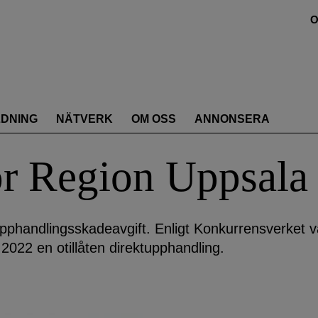
O
LDNING
NÄTVERK
OM OSS
ANNONSERA
ör Region Uppsala
upphandlingsskadeavgift. Enligt Konkurrensverket v
 2022 en otillåten direktupphandling.