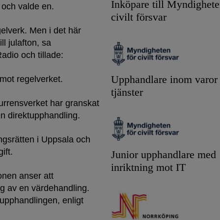
Inköpare till Myndighete
r och valde en.
civilt försvar
egelverk. Men i det här
ll julafton, sa
adio och tillade:
Upphandlare inom varor
a mot regelverket.
tjänster
urrensverket har granskat
ten direktupphandling.
ingsrätten i Uppsala och
ift.
Junior upphandlare med
inriktning mot IT
onen anser att
g av en värdehandling.
 upphandlingen, enligt