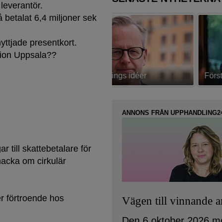
 leverantör.
betalat 6,4 miljoner sek
yttjade presentkort.
ion Uppsala??
av Östlings idéer
Första strategin spikad
ANNONS FRÅN UPPHANDLING2
 till skattebetalare för
nacka om cirkulär
r förtroende hos
Vägen till vinnande 
Den 6 oktober 2026 m