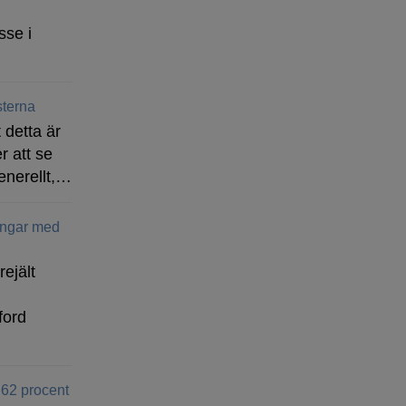
sse i
terna
 detta är
r att se
enerellt,…
ingar med
rejält
ford
 62 procent