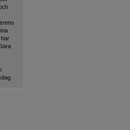
 och
erens
dina
 har
 Sara
n
sdag.