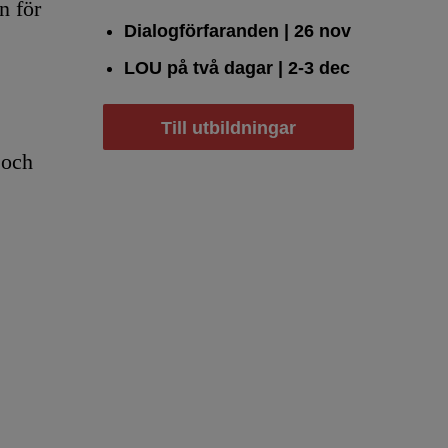
n för
Dialogförfaranden
| 26 nov
LOU på två dagar
| 2-3 dec
Till utbildningar
 och