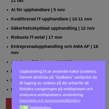
21 okt
AI för upphandlare
| 5 nov
Kvalificerad IT-upphandlare
| 10-11 nov
Säkerhetsskyddad upphandling
| 12 nov
Robusta IT-avtal
| 17 nov
Entreprenadupphandling och AMA AF
| 18
nov
Avtalsuppföljning med AI
| 19 nov
Leda upphandlingar effektivt
| 25 nov
Upphandling24.se använder kakor (cookies).
Genom att klicka på "Godkänn" samtycker du
Dialogförfaranden
| 26 nov
till lagring av cookies på din enhet för att
förbättra navigeringen på webbplatsen och
LOU på två dagar
| 2-3 dec
analysera webbplatsens användning.
Integritets-och personuppgiftspolicy
Till utbildningar
Nödvändiga
Nödvändiga