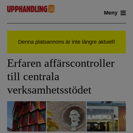
Skip
Meny
to
content
Erfaren affärscontroller
till centrala
verksamhetsstödet