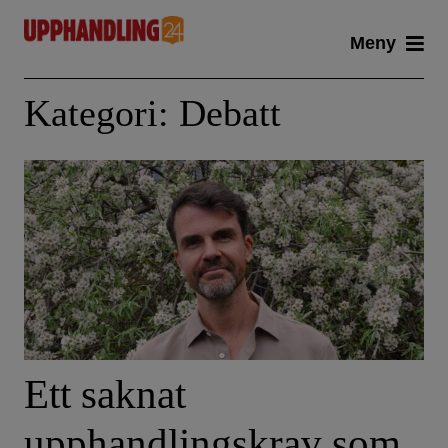
Skip
Meny
to
content
Kategori:
Debatt
Ett saknat
upphandlingskrav som