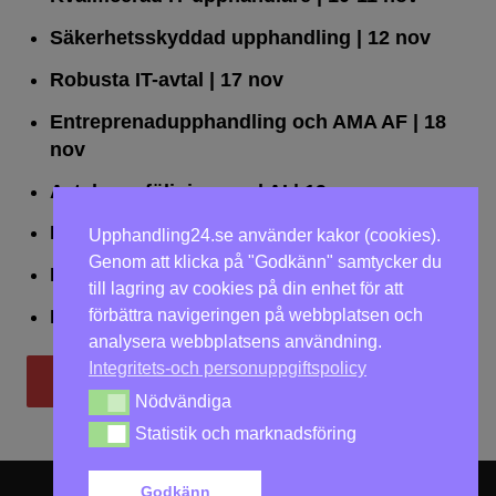
Säkerhetsskyddad upphandling
| 12 nov
Robusta IT-avtal
| 17 nov
Entreprenadupphandling och AMA AF
| 18
nov
Avtalsuppföljning med AI
| 19 nov
Leda upphandlingar effektivt
| 25 nov
Upphandling24.se använder kakor (cookies).
Genom att klicka på "Godkänn" samtycker du
Dialogförfaranden
| 26 nov
till lagring av cookies på din enhet för att
förbättra navigeringen på webbplatsen och
LOU på två dagar
| 2-3 dec
analysera webbplatsens användning.
Integritets-och personuppgiftspolicy
Till utbildningar
Nödvändiga
Nödvändiga
Statistik och marknadsföring
Statistik och marknadsföring
Godkänn