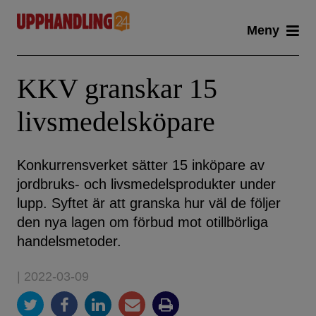
Skip
Meny
to
content
KKV granskar 15
livsmedelsköpare
Konkurrensverket sätter 15 inköpare av
jordbruks- och livsmedelsprodukter under
lupp. Syftet är att granska hur väl de följer
den nya lagen om förbud mot otillbörliga
handelsmetoder.
| 2022-03-09