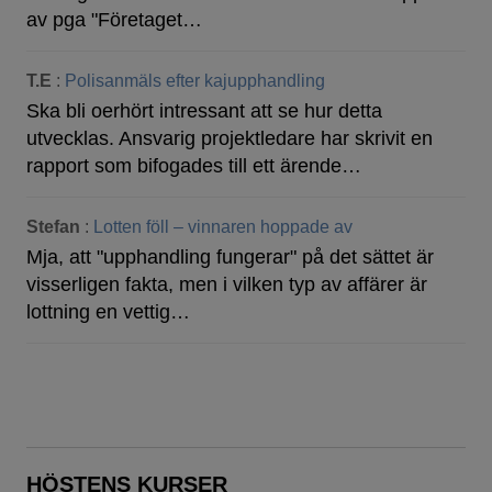
av pga "Företaget…
T.E
:
Polisanmäls efter kajupphandling
Ska bli oerhört intressant att se hur detta
utvecklas. Ansvarig projektledare har skrivit en
rapport som bifogades till ett ärende…
Stefan
:
Lotten föll – vinnaren hoppade av
Mja, att "upphandling fungerar" på det sättet är
visserligen fakta, men i vilken typ av affärer är
lottning en vettig…
HÖSTENS KURSER