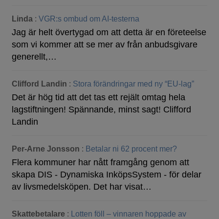
Linda
:
VGR:s ombud om AI-testerna
Jag är helt övertygad om att detta är en företeelse
som vi kommer att se mer av från anbudsgivare
generellt,…
Clifford Landin
:
Stora förändringar med ny “EU-lag”
Det är hög tid att det tas ett rejält omtag hela
lagstiftningen! Spännande, minst sagt! Clifford
Landin
Per-Arne Jonsson
:
Betalar ni 62 procent mer?
Flera kommuner har nått framgång genom att
skapa DIS - Dynamiska InköpsSystem - för delar
av livsmedelsköpen. Det har visat…
Skattebetalare
:
Lotten föll – vinnaren hoppade av