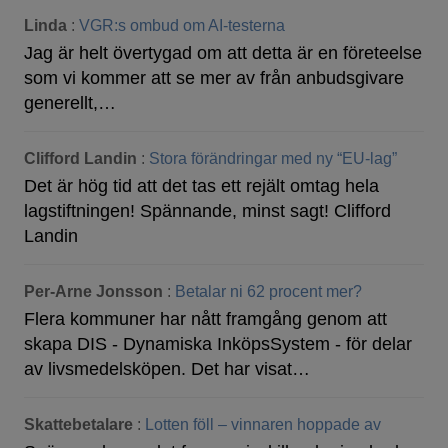
Linda
:
VGR:s ombud om AI-testerna
Jag är helt övertygad om att detta är en företeelse
som vi kommer att se mer av från anbudsgivare
generellt,…
Clifford Landin
:
Stora förändringar med ny “EU-lag”
Det är hög tid att det tas ett rejält omtag hela
lagstiftningen! Spännande, minst sagt! Clifford
Landin
Per-Arne Jonsson
:
Betalar ni 62 procent mer?
Flera kommuner har nått framgång genom att
skapa DIS - Dynamiska InköpsSystem - för delar
av livsmedelsköpen. Det har visat…
Skattebetalare
:
Lotten föll – vinnaren hoppade av