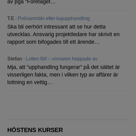
av pga "Företaget…
T.E
:
Polisanmäls efter kajupphandling
Ska bli oerhört intressant att se hur detta
utvecklas. Ansvarig projektledare har skrivit en
rapport som bifogades till ett ärende…
Stefan
:
Lotten föll – vinnaren hoppade av
Mja, att "upphandling fungerar" på det sättet är
visserligen fakta, men i vilken typ av affärer är
lottning en vettig…
HÖSTENS KURSER