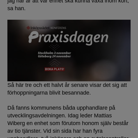
jag har är att vår enhet ska kunna växa inom kort,
sa han.
Så här tre och ett halvt år senare visar det sig att
förhoppningarna blivit besannade.
Då fanns kommunens båda upphandlare på
utvecklingsavdelningen. Idag leder Mattias
Wiberg en enhet som förutom honom själv består
av tio tjänster. Vid sin sida har han fyra