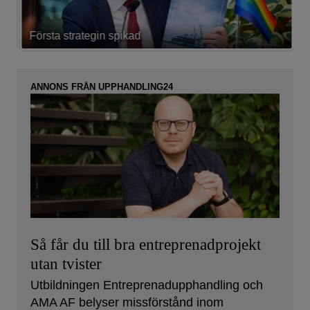
Första strategin spikad
L
ANNONS FRÅN UPPHANDLING24
Så får du till bra entreprenadprojekt
utan tvister
Utbildningen Entreprenadupphandling och
AMA AF belyser missförstånd inom