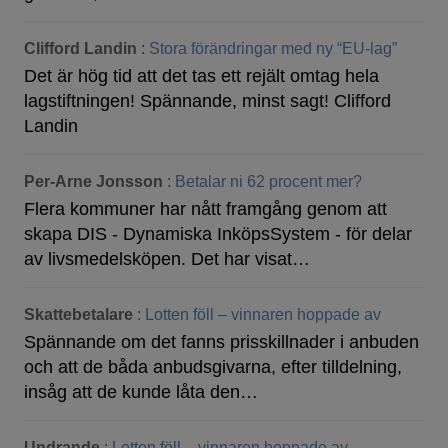
Clifford Landin
:
Stora förändringar med ny “EU-lag”
Det är hög tid att det tas ett rejält omtag hela
lagstiftningen! Spännande, minst sagt! Clifford
Landin
Per-Arne Jonsson
:
Betalar ni 62 procent mer?
Flera kommuner har nått framgång genom att
skapa DIS - Dynamiska InköpsSystem - för delar
av livsmedelsköpen. Det har visat…
Skattebetalare
:
Lotten föll – vinnaren hoppade av
Spännande om det fanns prisskillnader i anbuden
och att de båda anbudsgivarna, efter tilldelning,
insåg att de kunde låta den…
Undrande
:
Lotten föll – vinnaren hoppade av