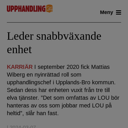
Skip
Meny
to
content
Leder snabbväxande
enhet
KARRIÄR
I september 2020 fick Mattias
Wiberg en nyinrättad roll som
upphandlingschef i Upplands-Bro kommun.
Sedan dess har enheten vuxit från tre till
elva tjänster. ”Det som omfattas av LOU bör
hanteras av oss som jobbar med LOU på
heltid”, slår han fast.
| 2024-03-07