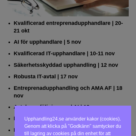
Kvalificerad entreprenad­upphandlare
| 20-
21 okt
AI för upphandlare
| 5 nov
Kvalificerad IT-upphandlare
| 10-11 nov
Säkerhetsskyddad upphandling
| 12 nov
Robusta IT-avtal
| 17 nov
Entreprenadupphandling och AMA AF
| 18
nov
Avtalsuppföljning med AI
| 19 nov
Leda upphandlingar effektivt
| 25 nov
Upphandling24.se använder kakor (cookies).
Genom att klicka på "Godkänn" samtycker du
Dialogförfaranden
| 26 nov
till lagring av cookies på din enhet för att