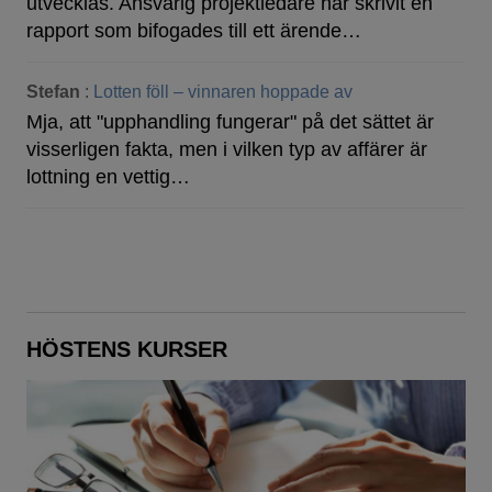
utvecklas. Ansvarig projektledare har skrivit en
rapport som bifogades till ett ärende…
Stefan
:
Lotten föll – vinnaren hoppade av
Mja, att "upphandling fungerar" på det sättet är
visserligen fakta, men i vilken typ av affärer är
lottning en vettig…
HÖSTENS KURSER