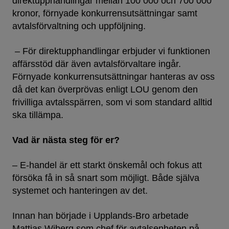
direktupphandlingar mellan 100 000 och 700 000
kronor, förnyade konkurrensutsättningar samt
avtalsförvaltning och uppföljning.
– För direktupphandlingar erbjuder vi funktionen
affärsstöd där även avtalsförvaltare ingår.
Förnyade konkurrensutsättningar hanteras av oss
då det kan överprövas enligt LOU genom den
frivilliga avtalsspärren, som vi som standard alltid
ska tillämpa.
Vad är nästa steg för er?
– E-handel är ett starkt önskemål och fokus att
försöka få in så snart som möjligt. Både själva
systemet och hanteringen av det.
Innan han började i Upplands-Bro arbetade
Mattias Wiberg som chef för avtalsenheten på