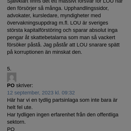
Självklart finns det ett massivt försvar för LOU när
den försörjer så många. Upphandlingssidor,
advokater, kursledare, myndigheter med
övervakningsuppdrag m.fl. LOU är sveriges
största kapitalförstöring och sparar absolut inga
pengar åt skattebetalarna som man så vackert
försöker påstå. Jag påstår att LOU snarare spätt
på korruptionen än minskat den.
PO
skriver:
12 september, 2023 kl. 09:32
Här har vi en tydlig partsinlaga som inte bara är
helt fel ute.
Har tydligen ingen erfarenhet från den offentliga
sektorn.
PO