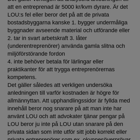
att en entreprenad är 5000 kr/kvm dyrare. Är det
LOU:s fel eller beror det på att de privata
bostadsbyggarna kanske 1. bygger undermåliga
byggnader avseende material och utförande eller
2. tar in svart arbetskraft 3. låter
(underentreprenörer) använda gamla slitna och
miljöförstörande fordon
4. inte behöver betala för lärlingar eller
praktikanter för att trygga entreprenörernas
kompetens.
Det gäller således att verkligen undersöka
anledningen till varför kostnaden är högre för
allmännyttan. Att upphandlingssidor är fyllda med
innehåll beror nog snarare på att man inte har
använt LOU och att advokater tjänar pengar på
LOU beror ju inte på LOU utan snarare på den
privata sidan som inte utför sitt jobb korrekt eller
privata entreprenörer som ex. okynnesöverprövar