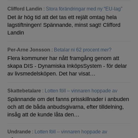
Clifford Landin
:
Stora förändringar med ny “EU-lag”
Det är hög tid att det tas ett rejält omtag hela
lagstiftningen! Spännande, minst sagt! Clifford
Landin
Per-Arne Jonsson
:
Betalar ni 62 procent mer?
Flera kommuner har nått framgång genom att
skapa DIS - Dynamiska InköpsSystem - för delar
av livsmedelsköpen. Det har visat…
Skattebetalare
:
Lotten föll – vinnaren hoppade av
Spännande om det fanns prisskillnader i anbuden
och att de båda anbudsgivarna, efter tilldelning,
insåg att de kunde låta den…
Undrande
:
Lotten föll – vinnaren hoppade av