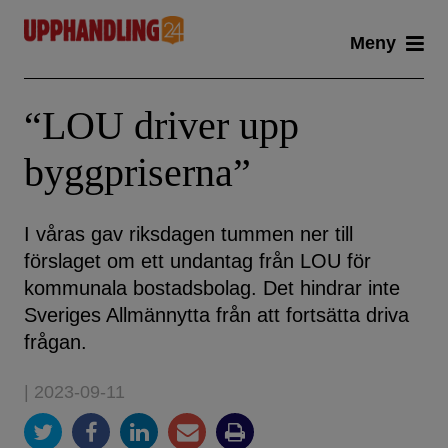
Skip
Meny
to
content
“LOU driver upp
byggpriserna”
I våras gav riksdagen tummen ner till
förslaget om ett undantag från LOU för
kommunala bostadsbolag. Det hindrar inte
Sveriges Allmännytta från att fortsätta driva
frågan.
| 2023-09-11