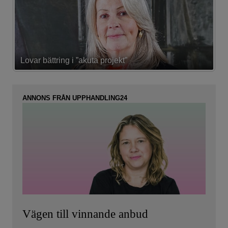
Lovar bättring i ”akuta projekt”
K
ANNONS FRÅN UPPHANDLING24
Vägen till vinnande anbud