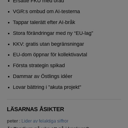
Ersatte FKU med öråd
VGR:s ombud om AI-testerna
Tappar talerätt efter AI-bråk
Stora förändringar med ny “EU-lag”
KKV: gratis utan begränsningar
EU-dom öppnar för kollektivavtal
Första strategin spikad
Dammar av Östlings idéer
Lovar bättring i ”akuta projekt”
LÄSARNAS ÅSIKTER
peter
:
Lider av felaktiga siffror