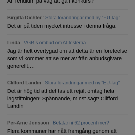
Är Tendium på väg att gå i konkurs?
Birgitta Dichter
:
Stora förändringar med ny “EU-lag”
Det är på tiden mycket intresse i denna fråga.
Linda
:
VGR:s ombud om AI-testerna
Jag är helt övertygad om att detta är en företeelse
som vi kommer att se mer av från anbudsgivare
generellt,…
Clifford Landin
:
Stora förändringar med ny “EU-lag”
Det är hög tid att det tas ett rejält omtag hela
lagstiftningen! Spännande, minst sagt! Clifford
Landin
Per-Arne Jonsson
:
Betalar ni 62 procent mer?
Flera kommuner har nått framgång genom att