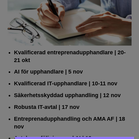
Kvalificerad entreprenad­upphandlare
| 20-
21 okt
AI för upphandlare
| 5 nov
Kvalificerad IT-upphandlare
| 10-11 nov
Säkerhetsskyddad upphandling
| 12 nov
Robusta IT-avtal
| 17 nov
Entreprenadupphandling och AMA AF
| 18
nov
Avtalsuppföljning med AI
| 19 nov