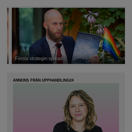
Första strategin spikad
L
ANNONS FRÅN UPPHANDLING24