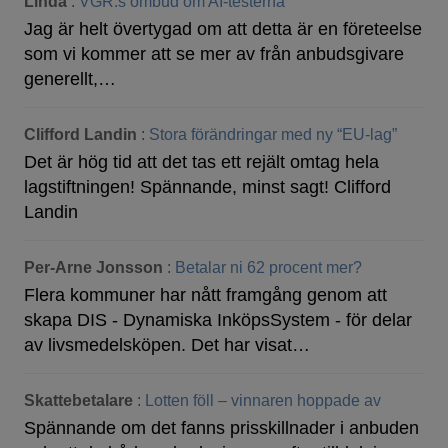
Linda
:
VGR:s ombud om AI-testerna
Jag är helt övertygad om att detta är en företeelse
som vi kommer att se mer av från anbudsgivare
generellt,…
Clifford Landin
:
Stora förändringar med ny “EU-lag”
Det är hög tid att det tas ett rejält omtag hela
lagstiftningen! Spännande, minst sagt! Clifford
Landin
Per-Arne Jonsson
:
Betalar ni 62 procent mer?
Flera kommuner har nått framgång genom att
skapa DIS - Dynamiska InköpsSystem - för delar
av livsmedelsköpen. Det har visat…
Skattebetalare
:
Lotten föll – vinnaren hoppade av
Spännande om det fanns prisskillnader i anbuden