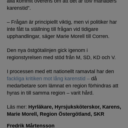
alla kommit överens om att det är tolv månaders
karenstid”.
– Frågan är principiellt viktig, men vi politiker har
inte fått ta ställning till frågan vid tidigare
upphandlingar, säger Marie Morell till Corren.
Den nya östgötalinjen gick igenom i
regionstyrelsen med stöd från M, SD, KD och V.
I processen med ett nationellt ramavtal har den
fackliga kritiken mot lång karenstid –
då
medarbetare som lämnat en region förhindras att
hyras in till samma region – varit hård.
Läs mer:
Hyrläkare
Hyrsjuksköterskor
Karens
Marie Morell
Region Östergötland
SKR
Fredrik Mårtensson