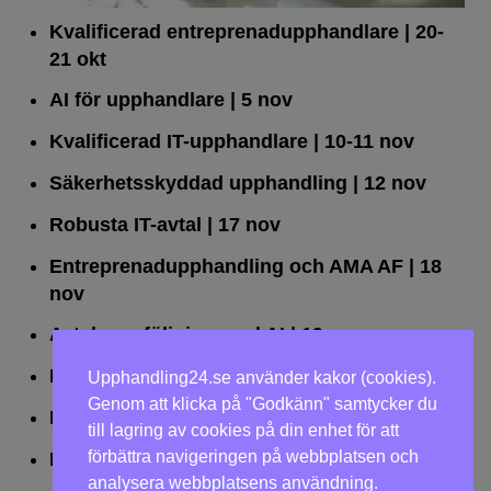
Kvalificerad entreprenad­upphandlare
| 20-
21 okt
AI för upphandlare
| 5 nov
Kvalificerad IT-upphandlare
| 10-11 nov
Säkerhetsskyddad upphandling
| 12 nov
Robusta IT-avtal
| 17 nov
Entreprenadupphandling och AMA AF
| 18
nov
Avtalsuppföljning med AI
| 19 nov
Leda upphandlingar effektivt
| 25 nov
Upphandling24.se använder kakor (cookies).
Genom att klicka på "Godkänn" samtycker du
Dialogförfaranden
| 26 nov
till lagring av cookies på din enhet för att
förbättra navigeringen på webbplatsen och
LOU på två dagar
| 2-3 dec
analysera webbplatsens användning.