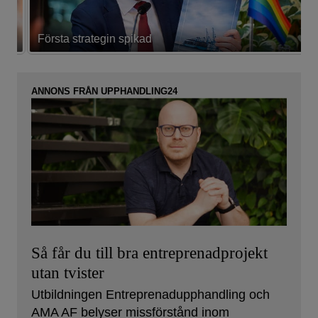
Första strategin spikad
L
ANNONS FRÅN UPPHANDLING24
Så får du till bra entreprenadprojekt
utan tvister
Utbildningen Entreprenadupphandling och
AMA AF belyser missförstånd inom