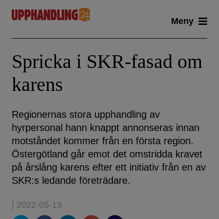
Skip
Meny
to
content
Spricka i SKR-fasad om
karens
Regionernas stora upphandling av
hyrpersonal hann knappt annonseras innan
motståndet kommer från en första region.
Östergötland går emot det omstridda kravet
på årslång karens efter ett initiativ från en av
SKR:s ledande företrädare.
| 2022-05-13