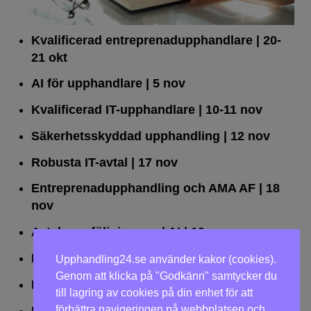
Kvalificerad entreprenad­upphandlare
| 20-
21 okt
AI för upphandlare
| 5 nov
Kvalificerad IT-upphandlare
| 10-11 nov
Säkerhetsskyddad upphandling
| 12 nov
Robusta IT-avtal
| 17 nov
Entreprenadupphandling och AMA AF
| 18
nov
Avtalsuppföljning med AI
| 19 nov
Leda upphandlingar effektivt
| 25 nov
Upphandling24.se använder kakor (cookies).
Genom att klicka på "Godkänn" samtycker du
Dialogförfaranden
| 26 nov
till lagring av cookies på din enhet för att
förbättra navigeringen på webbplatsen och
LOU på två dagar
| 2-3 dec