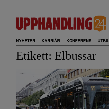
Skip
to
content
NYHETER
KARRIÄR
KONFERENS
UTBI
Etikett:
Elbussar