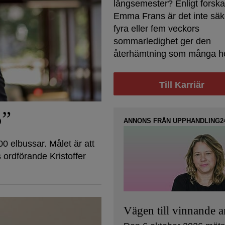
långsemester? Enligt forsk
Emma Frans är det inte säke
fyra eller fem veckors
sommarledighet ger den
återhämtning som många h
Till Karriär
5”
ANNONS FRÅN UPPHANDLING2
00 elbussar. Målet är att
 ordförande Kristoffer
Vägen till vinnande 