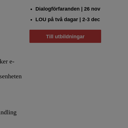
Dialogförfaranden
| 26 nov
LOU på två dagar
| 2-3 dec
Till utbildningar
er e-
senheten
andling