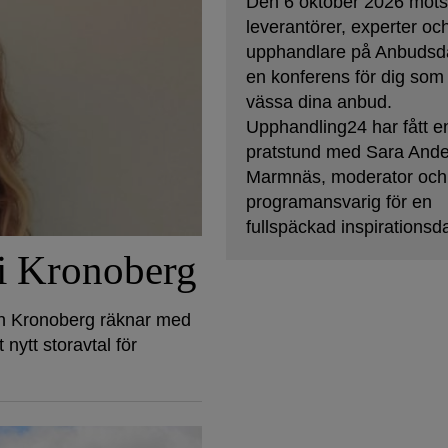
Den 6 oktober 2026 möt
leverantörer, experter oc
upphandlare på Anbudsd
en konferens för dig som v
vässa dina anbud.
Upphandling24 har fått e
pratstund med Sara And
Marmnäs, moderator och
programansvarig för en
fullspäckad inspirationsd
 i Kronoberg
on Kronoberg räknar med
nytt storavtal för