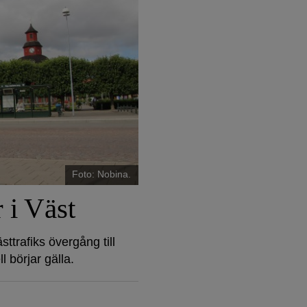
Foto: Nobina.
 i Väst
ttrafiks övergång till
l börjar gälla.