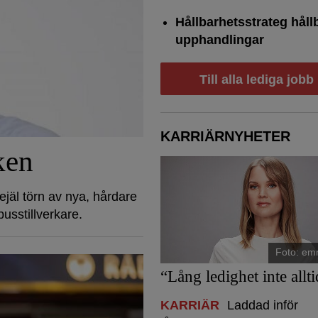
Hållbarhetsstrateg håll
upphandlingar
Till alla lediga jobb
KARRIÄRNYHETER
ken
jäl törn av nya, hårdare
usstillverkare.
Foto: em
“Lång ledighet inte allti
KARRIÄR
Laddad inför