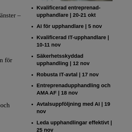
Kvalificerad entreprenad­
änster –
upphandlare
| 20-21 okt
AI för upphandlare
| 5 nov
Kvalificerad IT-upphandlare
|
10-11 nov
Säkerhetsskyddad
n för
upphandling
| 12 nov
Robusta IT-avtal
| 17 nov
Entreprenadupphandling och
AMA AF
| 18 nov
Avtalsuppföljning med AI
| 19
 och
nov
Leda upphandlingar effektivt
|
25 nov