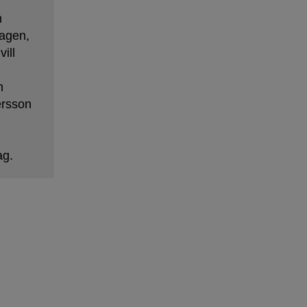
s
h
agen,
ill
n
ersson
ag.