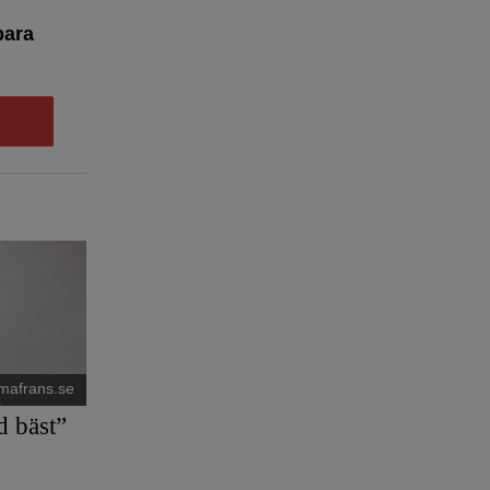
bara
mafrans.se
d bäst”