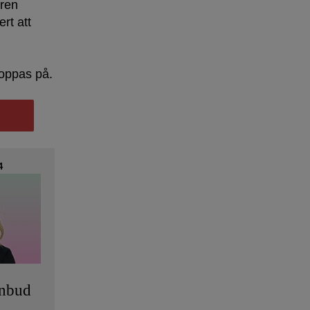
aren
rt att
oppas på.
4
anbud