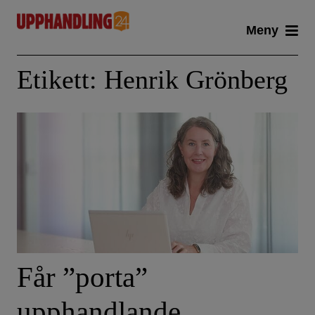
Skip
Meny
to
content
Etikett:
Henrik Grönberg
Får ”porta”
upphandlande