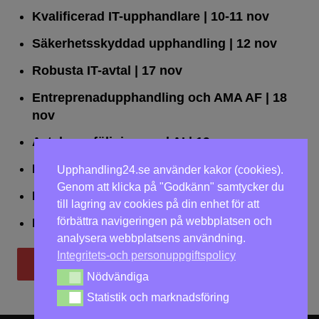
Kvalificerad IT-upphandlare
| 10-11 nov
Säkerhetsskyddad upphandling
| 12 nov
Robusta IT-avtal
| 17 nov
Entreprenadupphandling och AMA AF
| 18
nov
Avtalsuppföljning med AI
| 19 nov
Leda upphandlingar effektivt
| 25 nov
Upphandling24.se använder kakor (cookies).
Genom att klicka på "Godkänn" samtycker du
Dialogförfaranden
| 26 nov
till lagring av cookies på din enhet för att
förbättra navigeringen på webbplatsen och
LOU på två dagar
| 2-3 dec
analysera webbplatsens användning.
Integritets-och personuppgiftspolicy
Till utbildningar
Nödvändiga
Nödvändiga
Statistik och marknadsföring
Statistik och marknadsföring