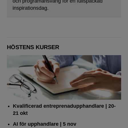
och programansvarig för en fullspäckad
inspirationsdag.
HÖSTENS KURSER
Kvalificerad entreprenad­upphandlare
| 20-
21 okt
AI för upphandlare
| 5 nov