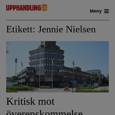
Skip
Meny
to
content
Etikett:
Jennie Nielsen
Kritisk mot
överenskommelse